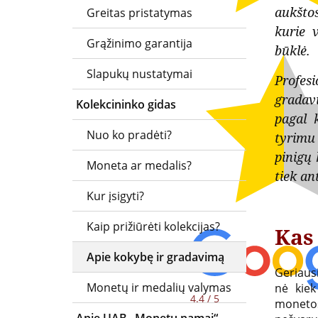
aukštos
Greitas pristatymas
kalyklų
medalių
kurie 
Grąžinimo garantija
atstovė
platintoja
būklė.
ir
Slapukų nustatymai
Lietuvoje
Profe
oficiali
gradavi
Kolekcininko gidas
pagal 
kolekcinių
Nuo ko pradėti?
tyrimu 
monetų
pinigų 
Moneta ar medalis?
ir
tiek an
Kur įsigyti?
medalių
platintoja
Kaip prižiūrėti kolekcijas?
Kas
Lietuvoje
Apie kokybę ir gradavimą
Geriaus
Monetų ir medalių valymas
nė kiek
4.4 / 5
monetos