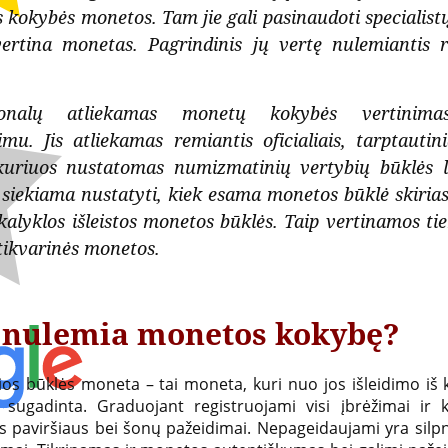
 kokybės monetos. Tam jie gali pasinaudoti specialist
vertina monetas. Pagrindinis jų vertę nulemiantis r
sionalų atliekamas monetų kokybės vertinim
mu. Jis atliekamas remiantis oficialiais, tarptautinia
kuriuos nustatomas numizmatinių vertybių būklės la
siekiama nustatyti, kiek esama monetos būklė skiriasi
kalyklos išleistos monetos būklės. Taip vertinamos tie
tikvarinės monetos.
 nulemia monetos kokybę?
ios būklės moneta – tai moneta, kuri nuo jos išleidimo iš 
 sugadinta. Graduojant registruojami visi įbrėžimai ir k
 paviršiaus bei šonų pažeidimai. Nepageidaujami yra silpn