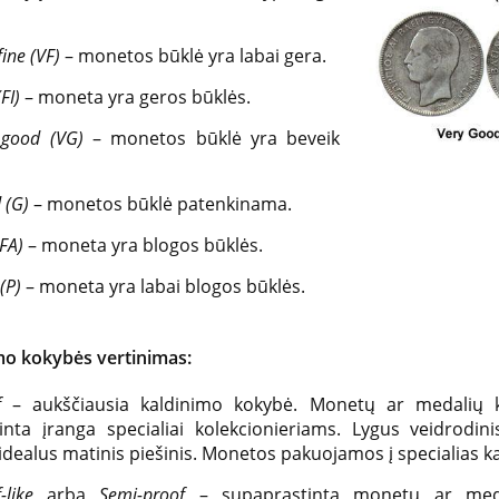
fine (VF)
– monetos būklė yra labai gera.
FI)
– moneta yra geros būklės.
 good (VG)
– monetos būklė yra beveik
 (G)
– monetos būklė patenkinama.
(FA)
– moneta yra blogos būklės.
(P)
– moneta yra labai blogos būklės.
mo kokybės vertinimas:
of
– aukščiausia kaldinimo kokybė. Monetų ar medalių k
inta įranga specialiai kolekcionieriams. Lygus veidrodini
 idealus matinis piešinis. Monetos pakuojamos į specialias k
f-like
arba
Semi-proof
– supaprastinta monetų ar med