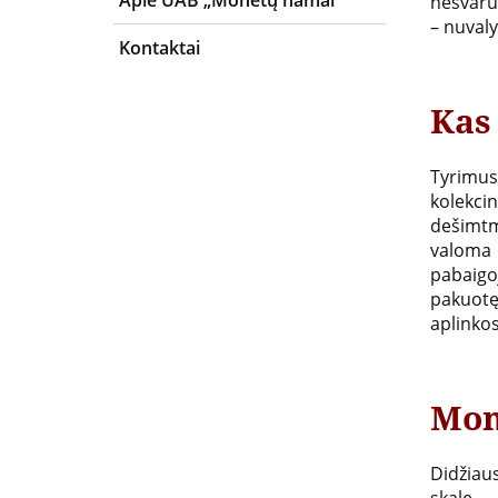
Apie UAB „Monetų namai“
nešvaru
– nuvaly
Kontaktai
Kas
Tyrimus
kolekci
dešimtm
valoma
pabaigo
pakuotę
aplinkos
Mon
Didžia