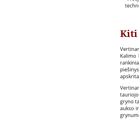
techn
Kiti
Vertina
Kalimo 
rankini
piešiny
apskrita
Vertina
taurioj
gryno ta
aukso ir
grynumo