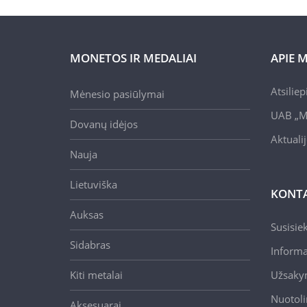
MONETOS IR MEDALIAI
APIE 
Atsilie
Mėnesio pasiūlymai
UAB „M
Dovanų idėjos
Aktuali
Nauja
Lietuviška
KONTA
Auksas
Susisie
Sidabras
Informa
Kiti metalai
Užsaky
Nuotoli
Aksesuarai