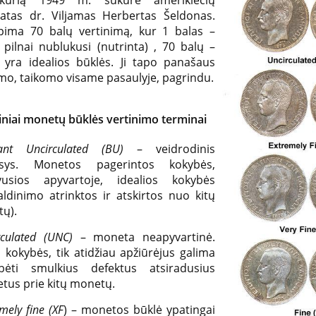
 kurią 1949 m. sukūrė amerikiečių
tas dr. Viljamas Herbertas Šeldonas.
pima 70 balų vertinimą, kur 1 balas –
pilnai nublukusi (nutrinta) , 70 balų –
yra idealios būklės. Ji tapo panašaus
mo, taikomo visame pasaulyje, pagrindu.
iniai monetų būklės vertinimo terminai
liant Uncirculated (BU)
– veidrodinis
gesys. Monetos pagerintos kokybės,
usios apyvartoje, idealios kokybės
aldinimo atrinktos ir atskirtos nuo kitų
ų).
rculated (UNC)
– moneta neapyvartinė.
 kokybės, tik atidžiau apžiūrėjus galima
bėti smulkius defektus atsiradusius
ietus prie kitų monetų.
mely fine (XF
) – monetos būklė ypatingai