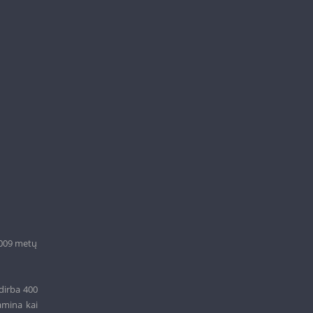
2009 metų
dirba 400
amina kai