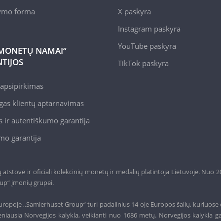
kymo forma
X paskyra
Instagram paskyra
YouTube paskyra
MONETŲ NAMAI“
TIJOS
TikTok paskyra
apsipirkimas
gas klientų aptarnavimas
 ir autentiškumo garantija
mo garantija
tstovė ir oficiali kolekcinių monetų ir medalių platintoja Lietuvoje. Nuo 
up“ įmonių grupei.
ropoje ,,Samlerhuset Group“ turi padalinius 14-oje Europos šalių, kuriuose 
niausia Norvegijos kalykla, veikianti nuo 1686 metų. Norvegijos kalykla g