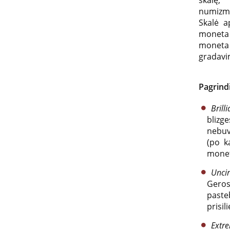
skalę,
numizma
Skalė a
moneta 
moneta 
gradavi
Pagrind
Bril
bliz
nebuv
(po k
monet
Unci
Geros
paste
prisil
Extre