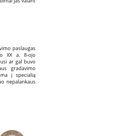
imai jas valant
avimo paslaugas
uo XX a. 8-ojo
usi ar gal buvo
laus gradavimo
ma į specialią
nuo nepalankaus