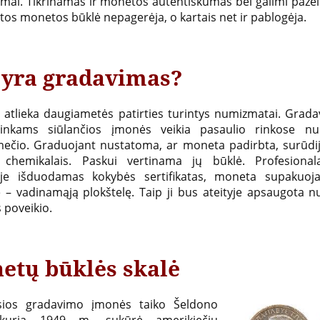
mai. Tikrinamas ir monetos autentiškumas bei galimi pažeid
tos monetos būklė nepagerėja, o kartais net ir pablogėja.
 yra gradavimas?
 atlieka daugiametės patirties turintys numizmatai. Grad
ninkams siūlančios įmonės veikia pasaulio rinkose n
ečio. Graduojant nustatoma, ar moneta padirbta, surūdij
 chemikalais. Paskui vertinama jų būklė. Profesiona
je išduodamas kokybės sertifikatas, moneta supakuoja
 – vadinamąją plokštelę. Taip ji bus ateityje apsaugota 
 poveikio.
etų būklės skalė
usios gradavimo įmonės taiko Šeldono