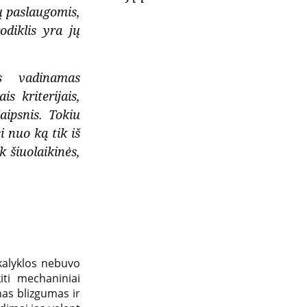
ų paslaugomis,
odiklis yra jų
as vadinamas
is kriterijais,
ipsnis. Tokiu
 nuo ką tik iš
k šiuolaikinės,
kalyklos nebuvo
iti mechaniniai
as blizgumas ir