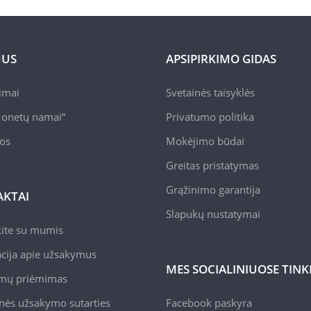
MUS
APSIPIRKIMO GIDAS
pimai
Svetainės taisyklės
onetų namai“
Privatumo politika
jos
Mokėjimo būdai
Greitas pristatymas
Grąžinimo garantija
KTAI
Slapukų nustatymai
kite su mumis
cija apie užsakymus
MES SOCIALINIUOSE TIN
mų priėmimas
nės užsakymo sutarties
Facebook paskyra