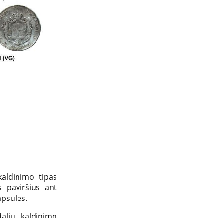
aldinimo tipas
s paviršius ant
apsules.
alių kaldinimo