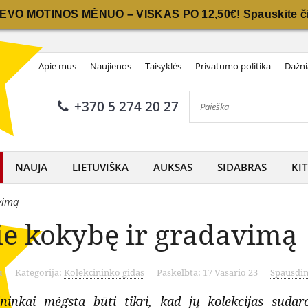
IEVO MOTINOS MĖNUO – VISKAS PO 12,50€! Spauskite či
IEVO MOTINOS MĖNUO – VISKAS PO 12,50€! Spauskite či
Apie mus
Naujienos
Taisyklės
Privatumo politika
Dažni
+370 5 274 20 27
NAUJA
LIETUVIŠKA
AUKSAS
SIDABRAS
KIT
vimą
ie kokybę ir gradavimą
u
Kategorija:
Kolekcininko gidas
Paskelbta: 17 Vasario 23
Spausdin
ininkai mėgsta būti tikri, kad jų kolekcijas sudar