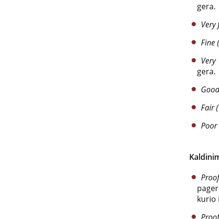
gera.
Very 
Fine (
Very
gera.
Good
Fair 
Poor 
Kaldini
Pro
pager
kurio
Proo