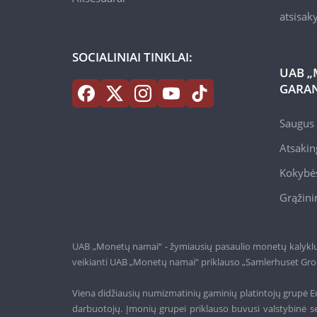
atsisa
SOCIALINIAI TINKLAI:
UAB „
GARAN
Saugus 
Atsakin
Kokybės
Grąžini
UAB „Monetų namai“ - žymiausių pasaulio monetų kalyklų a
veikianti UAB „Monetų namai“ priklauso „Samlerhuset Gro
Viena didžiausių numizmatinių gaminių platintojų grupė Eu
darbuotojų. Įmonių grupei priklauso buvusi valstybinė se