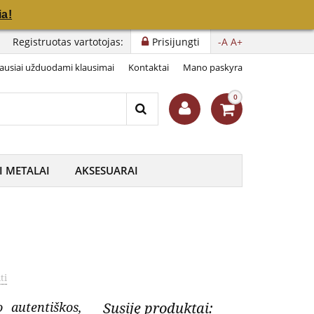
a!
a!
Registruotas vartotojas:
Prisijungti
-A
A+
ausiai užduodami klausimai
Kontaktai
Mano paskyra
0
I METALAI
AKSESUARAI
ti
o autentiškos,
Susiję produktai: