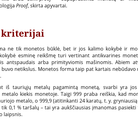
ologija
Proof
, skirta apyvartai.
 kriterijai
ma ne tik monetos būklė, bet ir jos kalimo kokybė ir m
kokybė esminę reikšmę turi vertinant antikvarines mone
ais antspaudais arba primityviomis mašinomis. Abiem a
s buvo netikslus. Monetos forma taip pat kartais nebūdavo 
.
nt iš tauriųjų metalų pagamintą monetą, svarbi yra jos
o metalo kiekis monetoje. Taigi 999 praba reiškia, kad mo
uriojo metalo, o 999,9 (atitinkanti 24 karatų, t. y. gryniausi
 tik 0,1 % taršalų – tai yra aukščiausias įmanomas pasiekti
 laipsnis.