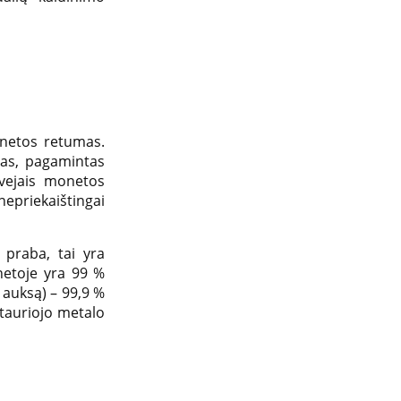
onetos retumas.
tas, pagamintas
tvejais monetos
nepriekaištingai
 praba, tai yra
netoje yra 99 %
ą auksą) – 99,9 %
 tauriojo metalo