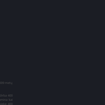
2009 metų
€ 69
dirba 400
Užsakyti
amina kai
siekė 400