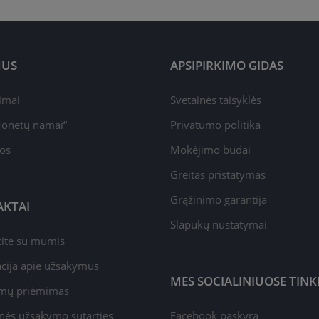
MUS
APSIPIRKIMO GIDAS
pimai
Svetainės taisyklės
onetų namai“
Privatumo politika
jos
Mokėjimo būdai
Greitas pristatymas
Grąžinimo garantija
KTAI
Slapukų nustatymai
kite su mumis
cija apie užsakymus
MES SOCIALINIUOSE TIN
mų priėmimas
nės užsakymo sutarties
Facebook paskyra