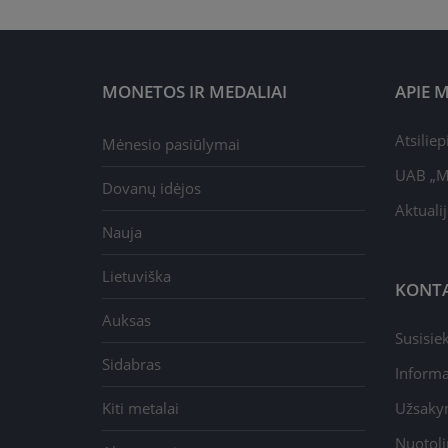
MONETOS IR MEDALIAI
APIE 
Atsilie
Mėnesio pasiūlymai
UAB „M
Dovanų idėjos
Aktuali
Nauja
Lietuviška
KONTA
Auksas
Susisie
Sidabras
Informa
Kiti metalai
Užsaky
Nuotoli