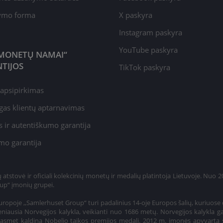
kymo forma
X paskyra
Instagram paskyra
YouTube paskyra
MONETŲ NAMAI“
TIJOS
TikTok paskyra
apsipirkimas
gas klientų aptarnavimas
 ir autentiškumo garantija
mo garantija
tstovė ir oficiali kolekcinių monetų ir medalių platintoja Lietuvoje. Nuo 
up“ įmonių grupei.
ropoje ,,Samlerhuset Group“ turi padalinius 14-oje Europos šalių, kuriuose 
niausia Norvegijos kalykla, veikianti nuo 1686 metų. Norvegijos kalykla g
o, kasmet kaldina Nobelio taikos premijos medalį. 2012 m. įmonės apyvarta 