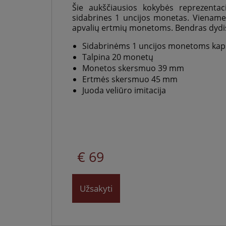
Lietuvoje
Šie aukščiausios kokybės reprezentacin
sidabrines 1 uncijos monetas. Viename 
apvalių ertmių monetoms. Bendras dydis
Sidabrinėms 1 uncijos monetoms kap
Talpina 20 monetų
Monetos skersmuo
39 mm
Ertmės skersmuo 45 mm
Juoda veliūro imitacija
€ 69
Užsakyti