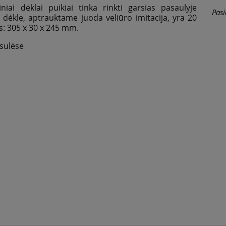
iai dėklai puikiai tinka rinkti garsias pasaulyje
Pasi
dėkle, aptrauktame juoda veliūro imitacija, yra 20
: 305 x 30 x 245 mm.
sulėse