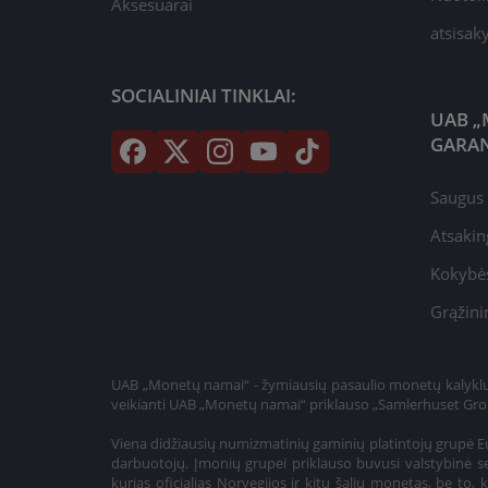
Aksesuarai
atsisa
SOCIALINIAI TINKLAI:
UAB „
GARAN
Saugus 
Atsakin
Kokybės
Grąžini
UAB „Monetų namai“ - žymiausių pasaulio monetų kalyklų a
veikianti UAB „Monetų namai“ priklauso „Samlerhuset Gro
Viena didžiausių numizmatinių gaminių platintojų grupė Eu
darbuotojų. Įmonių grupei priklauso buvusi valstybinė se
kurias oficialias Norvegijos ir kitų šalių monetas, be t