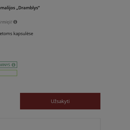
omalijos „Dramblys“
irmieji!
netoms kapsulėse
AMINYS
Užsakyti