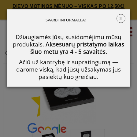
DIEVO MOTINOS MĖNUO – VISKAS PO 12,50€!
Spauskite čia!
×
Reprezentacinis dėklas 20
SVARBI INFORMACIJA!
Kanados „Klevo lapas“
0
Džiaugiamės Jūsų susidomėjimu mūsų
produktais.
Aksesuarų pristatymo laikas
Reprezentacinis dėklas 20 Kanados
šiuo metu yra 4 - 5 savaitės.
„Klevo lapas“
Ačiū už kantrybę ir supratingumą —
darome viską, kad jūsų užsakymas jus
pasiektų kuo greičiau.