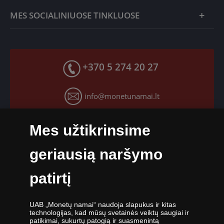
Kokybės ir autentiškumo garantija
Svetainės taisyklės
MES SOCIALINIUOSE TINKLUOSE
Grąžinimo garantija
Privatumo politika
Mokėjimo būdai
Facebook paskyra
Greitas pristatymas
X paskyra
+370 5 274 20 27
Grąžinimo garantija
Instagram paskyra
Slapukų nustatymai
info@monetunamai.lt
YouTube paskyra
TikTok paskyra
Darbo dienomis nuo 9:00 iki 17:00 val.
Mes užtikrinsime
geriausią naršymo
patirtį
UAB „Monetų namai“ - žymiausių pasaulio monetų kalyklų atstovė ir
UAB „Monetų namai“ naudoja slapukus ir kitas
oficiali kolekcinių monetų ir medalių platintoja Lietuvoje. Nuo 2009
technologijas, kad mūsų svetainės veiktų saugiai ir
metų veikianti UAB „Monetų namai“ priklauso „Samlerhuset Group“
patikimai, sukurtų patogią ir suasmenintą