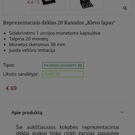
4.4 / 5
Reprezentacinis dėklas 20 Kanados „Klevo lapas“
Sidabrinėms 1 uncijos monetoms kapsulėse
Talpina 20 monetų
Monetos skersmuo 38 mm
Juoda veliūro imitacija
Tipas:
PAVIENIS GAMINYS
Likutis sandėlyje:
AUKŠTAS
€ 69
Apie produktą
Šie aukščiausios kokybės reprezentaciniai
dėklai puikiai tinka rinkti garsias pasaulyje