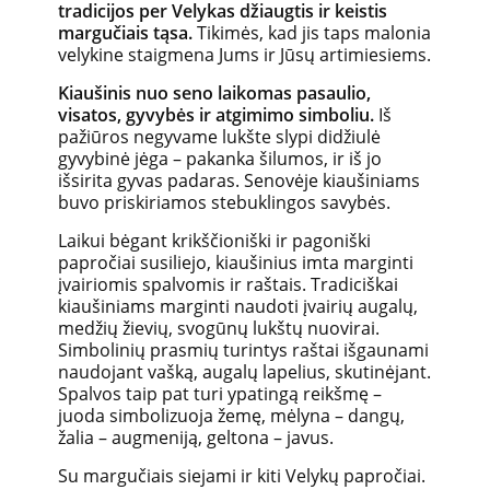
tradicijos per Velykas džiaugtis ir keistis
margučiais tąsa.
Tikimės, kad jis taps malonia
velykine staigmena Jums ir Jūsų artimiesiems.
Kiaušinis nuo seno laikomas pasaulio,
visatos, gyvybės ir atgimimo simboliu.
Iš
pažiūros negyvame lukšte slypi didžiulė
gyvybinė jėga – pakanka šilumos, ir iš jo
išsirita gyvas padaras. Senovėje kiaušiniams
buvo priskiriamos stebuklingos savybės.
Laikui bėgant krikščioniški ir pagoniški
papročiai susiliejo, kiaušinius imta marginti
įvairiomis spalvomis ir raštais. Tradiciškai
kiaušiniams marginti naudoti įvairių augalų,
medžių žievių, svogūnų lukštų nuovirai.
Simbolinių prasmių turintys raštai išgaunami
naudojant vašką, augalų lapelius, skutinėjant.
Spalvos taip pat turi ypatingą reikšmę –
juoda simbolizuoja žemę, mėlyna – dangų,
žalia – augmeniją, geltona – javus.
Su margučiais siejami ir kiti Velykų papročiai.