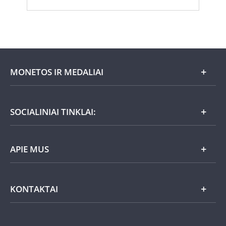
MONETOS IR MEDALIAI
Mėnesio pasiūlymai
SOCIALINIAI TINKLAI:
Dovanų idėjos
APIE MUS
Nauja
Lietuviška
Atsiliepimai
KONTAKTAI
Auksas
UAB „Monetų namai“
Aktualijos
Sidabras
Susisiekite su mumis