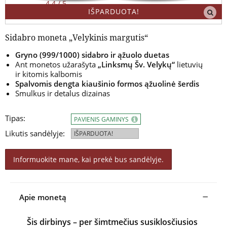
4.4 / 5
IŠPARDUOTA!
Sidabro moneta „Velykinis margutis“
Gryno (999/1000) sidabro ir ąžuolo duetas
Ant monetos užarašyta
„Linksmų Šv. Velykų“
lietuvių
ir kitomis kalbomis
Spalvomis dengta kiaušinio formos ąžuolinė šerdis
Smulkus ir detalus dizainas
Tipas:
PAVIENIS GAMINYS
Likutis sandėlyje:
IŠPARDUOTA!
Informuokite mane, kai prekė bus sandėlyje.
Apie monetą
Šis dirbinys – per šimtmečius susiklosčiusios