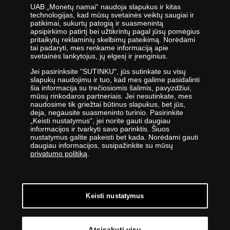
UAB „Monetų namai“ naudoja slapukus ir kitas
technologijas, kad mūsų svetainės veiktų saugiai ir
patikimai, sukurtų patogią ir suasmenintą
apsipirkimo patirtį bei užtikrintų pagal jūsų pomėgius
UAB „Monetų namai“ - žymiausių pasaulio monetų kalyklų atstovė ir
pritaikytų reklaminių skelbimų pateikimą. Norėdami
tai padaryti, mes renkame informaciją apie
oficiali kolekcinių monetų ir medalių platintoja Lietuvoje. Nuo 2009
svetainės lankytojus, jų elgesį ir įrenginius.
metų veikianti UAB „Monetų namai“ priklauso „Samlerhuset Group“
įmonių grupei.
Jei pasirinksite "SUTINKU", jūs sutinkate su visų
slapukų naudojimu ir tuo, kad mes galime pasidalinti
Viena didžiausių numizmatinių gaminių platintojų grupė Europoje
šia informacija su trečiosiomis šalimis, pavyzdžiui,
,,Samlerhuset Group“ turi padalinius 14-oje Europos šalių, kuriuose
mūsų rinkodaros partneriais. Jei nesutinkate, mes
dirba 400 darbuotojų. Įmonių grupei priklauso buvusi valstybinė
naudosime tik griežtai būtinus slapukus, bet jūs,
deja, negausite suasmeninto turinio. Pasirinkite
seniausia Norvegijos kalykla, veikianti nuo 1686 metų. Norvegijos
„Keisti nustatymus“, jei norite gauti daugiau
kalykla gamina kai kurias oficialias Norvegijos ir kitų šalių monetas,
informacijos ir tvarkyti savo parinktis. Šiuos
be to, kasmet kaldina Nobelio taikos premijos medalį. 2012 m.
nustatymus galite pakeisti bet kada. Norėdami gauti
įmonės apyvarta siekė 400 milijonų eurų.
daugiau informacijos, susipažinkite su mūsų
privatumo politiką
.
UAB „Monetų namai“ specialistai nuolatos tobulina savo žinias -
lanko parodas ir aukcionus visame pasaulyje - todėl įmonė savo
klientams siūlo tik aukščiausios kokybės gaminius.
Keisti nustatymus
Atsisakyti visų