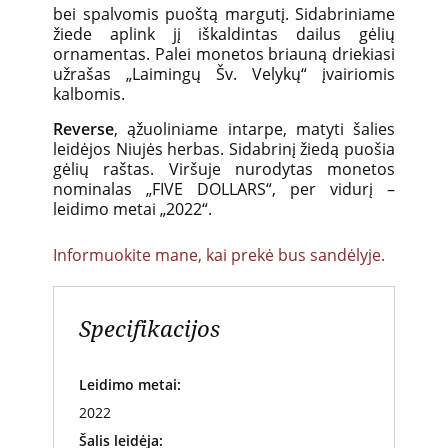
bei spalvomis puoštą margutį. Sidabriniame
žiede aplink jį iškaldintas dailus gėlių
ornamentas. Palei monetos briauną driekiasi
užrašas „Laimingų Šv. Velykų“ įvairiomis
kalbomis.
Reverse
, ąžuoliniame intarpe, matyti šalies
leidėjos Niujės herbas. Sidabrinį žiedą puošia
gėlių raštas. Viršuje nurodytas monetos
nominalas „FIVE DOLLARS“, per vidurį –
leidimo metai „2022“.
Informuokite mane, kai prekė bus sandėlyje.
Specifikacijos
Leidimo metai:
2022
Šalis leidėja: