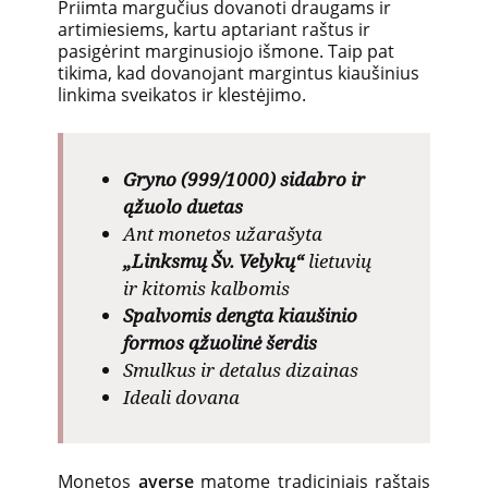
Priimta margučius dovanoti draugams ir
artimiesiems, kartu aptariant raštus ir
pasigėrint marginusiojo išmone. Taip pat
tikima, kad dovanojant margintus kiaušinius
linkima sveikatos ir klestėjimo.
Gryno (999/1000) sidabro ir
ąžuolo duetas
Ant monetos užarašyta
„Linksmų Šv. Velykų“
lietuvių
ir kitomis kalbomis
Spalvomis dengta kiaušinio
formos ąžuolinė šerdis
Smulkus ir detalus dizainas
Ideali dovana
Monetos
averse
matome tradiciniais raštais