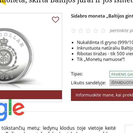
Sidabro moneta „Baltijos gin
Įvertinkite p
Nukaldinta iš gryno (999/1
Inkrustuota natūraliu Baltij
Ribotas tiražas - tik 500 vi
Tik „Monetų namuose“!
Tipas:
PAVIENIS G
Likutis sandėlyje:
IŠPARDUOTA
Informuokite mane, kai prek
tūkstančių metų: ledynų klodus toje vietoje keitė