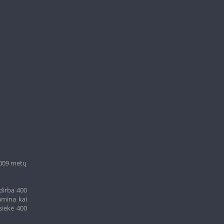
2009 metų
dirba 400
amina kai
siekė 400