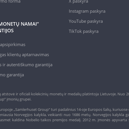
kymo forma
X paskyra
Instagram paskyra
YouTube paskyra
MONETŲ NAMAI“
TIJOS
TikTok paskyra
apsipirkimas
gas klientų aptarnavimas
 ir autentiškumo garantija
mo garantija
tstovė ir oficiali kolekcinių monetų ir medalių platintoja Lietuvoje. Nuo 
up“ įmonių grupei.
ropoje ,,Samlerhuset Group“ turi padalinius 14-oje Europos šalių, kuriuose 
niausia Norvegijos kalykla, veikianti nuo 1686 metų. Norvegijos kalykla g
o, kasmet kaldina Nobelio taikos premijos medalį. 2012 m. įmonės apyvarta 