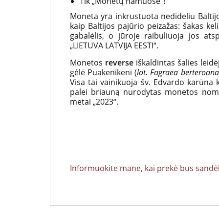
Tik „Monetų namuose“!
Moneta yra inkrustuota nedideliu Baltij
kaip Baltijos pajūrio peizažas: šakas ke
gabalėlis, o jūroje raibuliuoja jos ats
„LIETUVA LATVIJA EESTI“.
Monetos
reverse
iškaldintas šalies lei
gėlė Puakenikeni (
lot. Fagraea berteroana
Visa tai vainikuoja šv. Edvardo karūna k
palei briauną nurodytas monetos nom
metai „2023“.
Informuokite mane, kai prekė bus sandėl