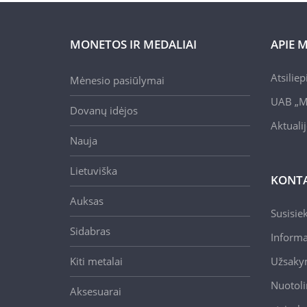
MONETOS IR MEDALIAI
APIE 
Atsilie
Mėnesio pasiūlymai
UAB „M
Dovanų idėjos
Aktuali
Nauja
Lietuviška
KONTA
Auksas
Susisie
Sidabras
Informa
Kiti metalai
Užsaky
Nuotoli
Aksesuarai