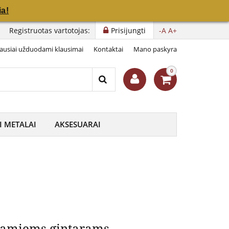
a!
a!
ras“ 2023
Registruotas vartotojas:
Prisijungti
-A
A+
ausiai užduodami klausimai
Kontaktai
Mano paskyra
0
I METALAI
AKSESUARAI
metamiems gintarams