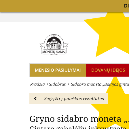
D
D
-
Gryno
Gryno si
Sidabras
sidabro
|
moneta
UAB
„Baltijos
„Monetų
gintaras“
namai“
2023
-
MĖNESIO PASIŪLYMAI
DOVANŲ IDĖJOS
-
žymiausių
Pradžia
Sidabras
Sidabro moneta „Baltijos gint
/
/
Sidabras
pasaulio
|
monetų
Sugrįžti į paieškos rezultatus
UAB
kalyklų
Gryno sidabro moneta „B
„Monetų
atstovė
Gintaro gabalėliu inkrustuota 
namai“
ir