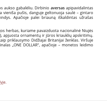
os aukso gabalėliu. Dirbinio
aversas
apipavidalintas
lia vieniša pušis, danguje geltonuoja saulė – gintaro
pindys. Apačioje palei briauną iškaldintas užrašas
dėjos herbas, kuriame pavaizduota nacionalinė Niujės
), apjuosta ornamentų ir jūros kriauklių apskritimų.
aip priklausymo Didžiajai Britanijai ženklas. Viršuje
inalas „ONE DOLLAR“, apačioje – monetos leidimo
yje.