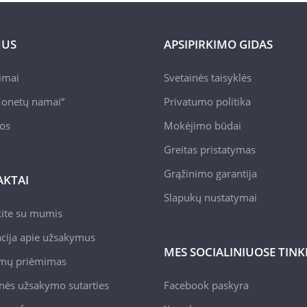
MUS
APSIPIRKIMO GIDAS
pimai
Svetainės taisyklės
onetų namai“
Privatumo politika
jos
Mokėjimo būdai
Greitas pristatymas
Grąžinimo garantija
KTAI
Slapukų nustatymai
kite su mumis
cija apie užsakymus
MES SOCIALINIUOSE TIN
mų priėmimas
nės užsakymo sutarties
Facebook paskyra