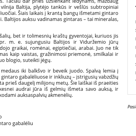
ros. Tačiau dar prieš užslenkant ledynams, maždaug
lnija Baltija, plytėjo tankūs ir vešlūs subtropiniai
iuočiai. Šiais laikais į krantą bangų išmetami gintaro
i. Baltijos auksu vadinamas gintaras – tai mineralas,
alių, bet ir tolimesnių kraštų gyventojai, kuriuos jis
pr. m. e. sujungusiu Baltijos ir Viduržemio jūrų
dojo graikai, romėnai, egiptiečiai, arabai. Juo ne tik
s kaip vaistas, gražinimosi priemonė, smilkalai ir
o blogio, suteikti jėgų.
 medaus iki balkšvo ir beveik juodo. Spalvą lemia į
gintaro gabalėliuose ir inkliuzų – įstrigusių vabzdžių
ta prieš daugelį milijonų metų. Šie laiškai iš praeities
esnei audrai jūra iš gelmių išmeta savo auksą, ir
ieškodami auksaspalvių akmenėlių.
Pasi
o
ntaro gabalėliu