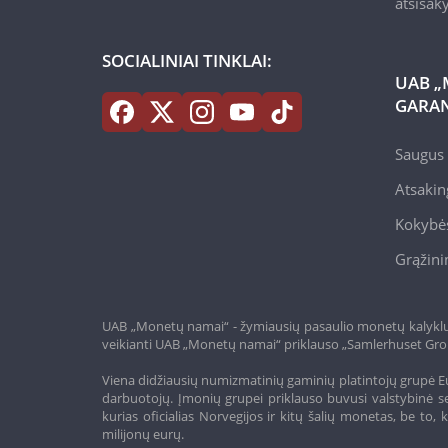
atsisa
SOCIALINIAI TINKLAI:
UAB „
GARAN
Saugus 
Atsakin
Kokybės
Grąžini
UAB „Monetų namai“ - žymiausių pasaulio monetų kalyklų a
veikianti UAB „Monetų namai“ priklauso „Samlerhuset Gro
Viena didžiausių numizmatinių gaminių platintojų grupė Eu
darbuotojų. Įmonių grupei priklauso buvusi valstybinė se
kurias oficialias Norvegijos ir kitų šalių monetas, be t
milijonų eurų.