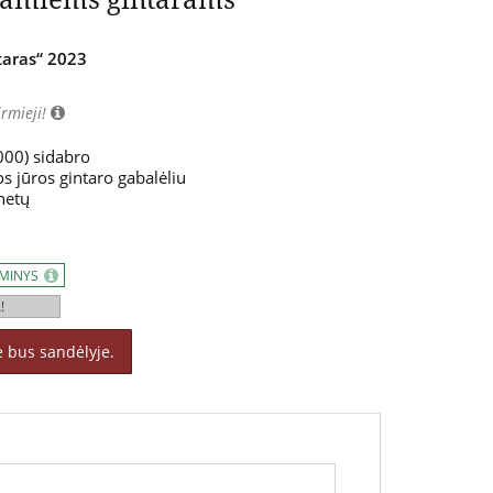
taras“ 2023
irmieji!
000) sidabro
os jūros gintaro gabalėliu
enetų
AMINYS
!
ė bus sandėlyje.