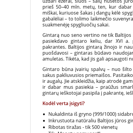
uždari ežerai, šiuos – salų nusėtos jū
platintoja
prieš 50–40 mln. metų, ten, kur dabar vi
Lietuvoje
miškai, kuriuose šakas į dangų kėlė spygl
gabalėliai – to tolimo laikmečio suvenyra
suakmenėję spygliuočių sakai.
Gintarą nuo seno vertino ne tik Baltijos š
pasiekdavo gintaro keliu, dar XVI a. 
pakrantes. Baltijos gintarą žinojo ir nau
puošdavosi – gintaras būdavo naudojama
amuletas. Tikėta, kad jis gali apsaugoti nu
Gintaro būna įvairių spalvų – nuo šilto
sakus pakliuvusios priemaišos. Pasitaiko 
ir augalų. Jie atskleidžia, kaip atrodė gam
ir dabar mus pasiekia – praūžus smark
gintarų ieškotojai pasipila į pakrantę, 
Kodėl verta įsigyti?
Nukaldinta iš gryno (999/1000) sidabr
Inkrustuota natūraliu Baltijos jūros gi
Ribotas tiražas - tik 500 vienetų