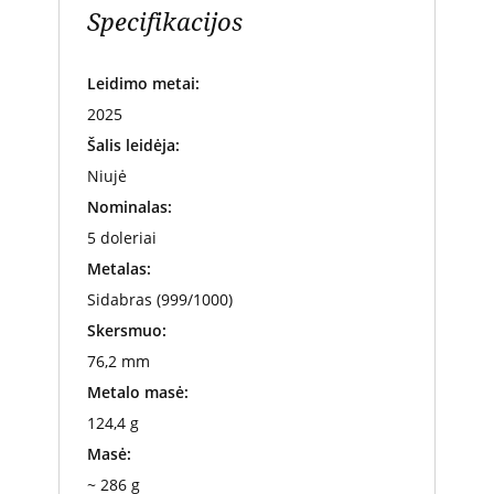
Specifikacijos
Leidimo metai:
2025
Šalis leidėja:
Niujė
Nominalas:
5 doleriai
Metalas:
Sidabras (999/1000)
Skersmuo:
76,2 mm
Metalo masė:
124,4 g
Masė:
~ 286 g