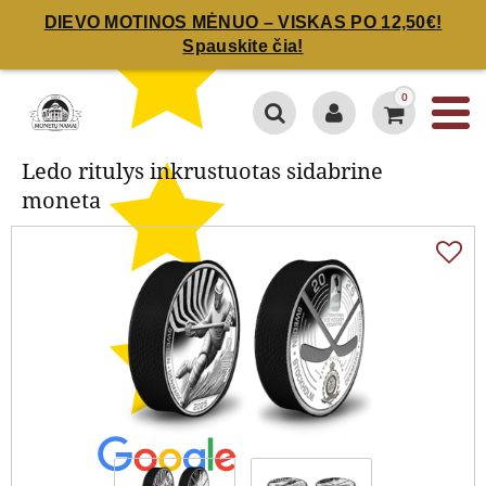
DIEVO MOTINOS MĖNUO – VISKAS PO 12,50€!
Spauskite čia!
Ledo ritulys inkrustuotas
sidabrine moneta
0
Ledo ritulys inkrustuotas sidabrine
moneta