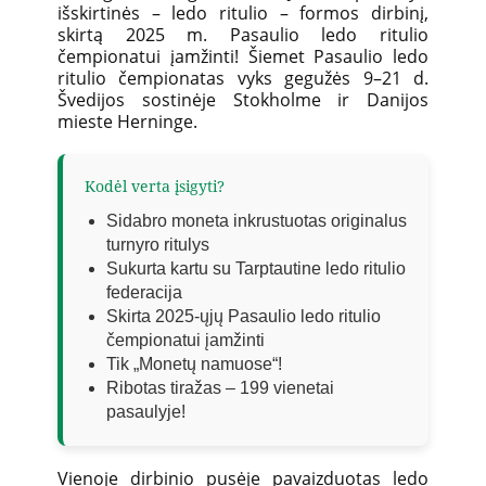
išskirtinės – ledo ritulio – formos dirbinį,
skirtą 2025 m. Pasaulio ledo ritulio
čempionatui įamžinti! Šiemet Pasaulio ledo
ritulio čempionatas vyks gegužės 9–21 d.
Švedijos sostinėje Stokholme ir Danijos
mieste Herninge.
Kodėl verta įsigyti?
Sidabro moneta inkrustuotas originalus
turnyro ritulys
Sukurta kartu su Tarptautine ledo ritulio
federacija
Skirta 2025-ųjų Pasaulio ledo ritulio
čempionatui įamžinti
Tik „Monetų namuose“!
Ribotas tiražas – 199 vienetai
pasaulyje!
Vienoje dirbinio pusėje pavaizduotas ledo