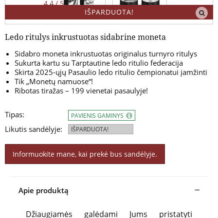
4.4 / 5
IŠPARDUOTA!
Ledo ritulys inkrustuotas sidabrine moneta
Sidabro moneta inkrustuotas originalus turnyro ritulys
Sukurta kartu su Tarptautine ledo ritulio federacija
Skirta 2025-ųjų Pasaulio ledo ritulio čempionatui įamžinti
Tik „Monetų namuose“!
Ribotas tiražas – 199 vienetai pasaulyje!
Tipas:
PAVIENIS GAMINYS
Likutis sandėlyje:
IŠPARDUOTA!
Informuokite mane, kai prekė bus sandėlyje.
Apie produktą
Džiaugiamės galėdami Jums pristatyti