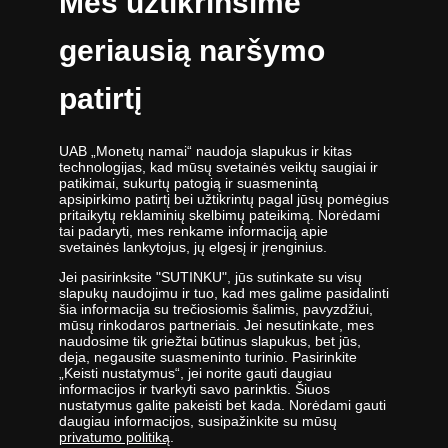
Mes užtikrinsime
Slapukų nustatymai
info@monetunamai.lt
YouTube paskyra
geriausią naršymo
TikTok paskyra
Darbo dienomis nuo 9:00 iki 17:00 val.
patirtį
UAB „Monetų namai“ naudoja slapukus ir kitas
technologijas, kad mūsų svetainės veiktų saugiai ir
patikimai, sukurtų patogią ir suasmenintą
apsipirkimo patirtį bei užtikrintų pagal jūsų pomėgius
UAB „Monetų namai“ - žymiausių pasaulio monetų kalyklų atstovė ir
pritaikytų reklaminių skelbimų pateikimą. Norėdami
tai padaryti, mes renkame informaciją apie
oficiali kolekcinių monetų ir medalių platintoja Lietuvoje. Nuo 2009
svetainės lankytojus, jų elgesį ir įrenginius.
metų veikianti UAB „Monetų namai“ priklauso „Samlerhuset Group“
įmonių grupei.
Jei pasirinksite "SUTINKU", jūs sutinkate su visų
slapukų naudojimu ir tuo, kad mes galime pasidalinti
Viena didžiausių numizmatinių gaminių platintojų grupė Europoje
šia informacija su trečiosiomis šalimis, pavyzdžiui,
,,Samlerhuset Group“ turi padalinius 14-oje Europos šalių, kuriuose
mūsų rinkodaros partneriais. Jei nesutinkate, mes
dirba 400 darbuotojų. Įmonių grupei priklauso buvusi valstybinė
naudosime tik griežtai būtinus slapukus, bet jūs,
deja, negausite suasmeninto turinio. Pasirinkite
seniausia Norvegijos kalykla, veikianti nuo 1686 metų. Norvegijos
„Keisti nustatymus“, jei norite gauti daugiau
kalykla gamina kai kurias oficialias Norvegijos ir kitų šalių monetas,
informacijos ir tvarkyti savo parinktis. Šiuos
be to, kasmet kaldina Nobelio taikos premijos medalį. 2012 m.
nustatymus galite pakeisti bet kada. Norėdami gauti
įmonės apyvarta siekė 400 milijonų eurų.
daugiau informacijos, susipažinkite su mūsų
privatumo politiką
.