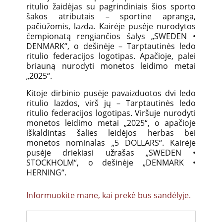
ritulio žaidėjas su pagrindiniais šios sporto
šakos atributais – sportine apranga,
pačiūžomis, lazda. Kairėje pusėje nurodytos
čempionatą rengiančios šalys „SWEDEN •
DENMARK“, o dešinėje – Tarptautinės ledo
ritulio federacijos logotipas. Apačioje, palei
briauną nurodyti monetos leidimo metai
„2025“.
Kitoje dirbinio pusėje pavaizduotos dvi ledo
ritulio lazdos, virš jų – Tarptautinės ledo
ritulio federacijos logotipas. Viršuje nurodyti
monetos leidimo metai „2025“, o apačioje
iškaldintas šalies leidėjos herbas bei
monetos nominalas „5 DOLLARS“. Kairėje
pusėje driekiasi užrašas „SWEDEN •
STOCKHOLM“, o dešinėje „DENMARK •
HERNING“.
Informuokite mane, kai prekė bus sandėlyje.