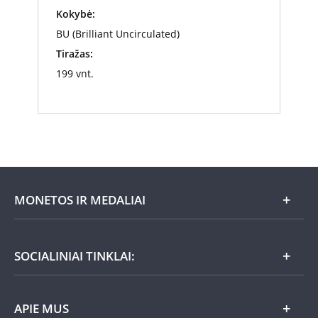
Kokybė:
BU (Brilliant Uncirculated)
Tiražas:
199 vnt.
MONETOS IR MEDALIAI
Mėnesio pasiūlymai
SOCIALINIAI TINKLAI:
Dovanų idėjos
APIE MUS
Nauja