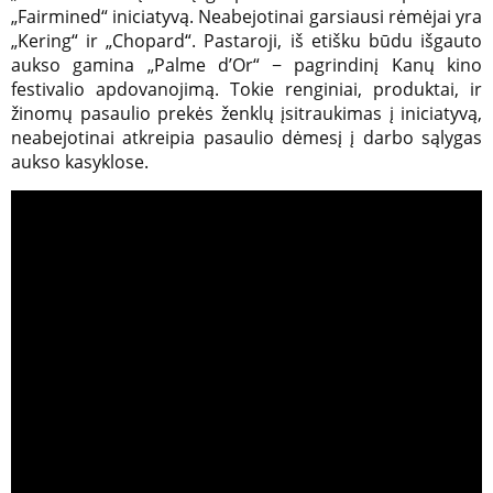
„Fairmined“ iniciatyvą. Neabejotinai garsiausi rėmėjai yra
„Kering“ ir „Chopard“. Pastaroji, iš etišku būdu išgauto
aukso gamina „Palme d’Or“ − pagrindinį Kanų kino
festivalio apdovanojimą. Tokie renginiai, produktai, ir
žinomų pasaulio prekės ženklų įsitraukimas į iniciatyvą,
neabejotinai atkreipia pasaulio dėmesį į darbo sąlygas
aukso kasyklose.