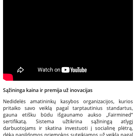
Sąžininga kaina ir premija už inovacijas
Nedidelės amatininkų kasybos organizacijos, kurios
pritaiko savo veiklą pagal tarptautinius standartus,
gauna etišku būdu išgaunamo aukso „Fairmined“
sertifikatą. Sistema užtikrina sąžiningą atlygį
darbuotojams ir skatina investuoti į socialinę plėtrą,
dėka papildomos priemokos suteikiamos už veiklą pagal