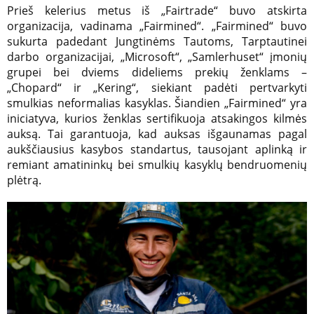
Prieš kelerius metus iš „Fairtrade“ buvo atskirta
organizacija, vadinama „Fairmined“. „Fairmined“ buvo
sukurta padedant Jungtinėms Tautoms, Tarptautinei
darbo organizacijai, „Microsoft“, „Samlerhuset“ įmonių
grupei bei dviems dideliems prekių ženklams –
„Chopard“ ir „Kering“, siekiant padėti pertvarkyti
smulkias neformalias kasyklas. Šiandien „Fairmined“ yra
iniciatyva, kurios ženklas sertifikuoja atsakingos kilmės
auksą. Tai garantuoja, kad auksas išgaunamas pagal
aukščiausius kasybos standartus, tausojant aplinką ir
remiant amatininkų bei smulkių kasyklų bendruomenių
plėtrą.