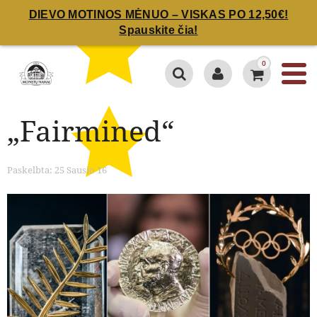
DIEVO MOTINOS MĖNUO – VISKAS PO 12,50€!
Spauskite čia!
0
„Fairmined“
Paskelbta: 25 Sausio 16