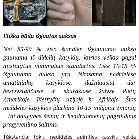
4.4 / 5
Etišku būdu išgautas auksas
Net 85-90 % viso šiandien išgaunamo aukso
gaunama iš didelių kasyklų, kurios veikia pagal
nustatytus minimalius standartus. Likę 10-15 %
išgaunamo aukso yra iškasama nedidelėse
amatininkų kasyklose, dažniausiai dar
besivystančiose ir skurdžiose šalyse Pietų
Amerikoje, Pietryčių Azijoje ir Afrikoje. Šios
nedidelės kasyklos įdarbina 10-15 milijonų žmonių
– tai daugybės šeimų ir bendruomenių pagrindinis
pragyvenimo šaltinis.
Tūkstančiai tokių nedidelės apimties kasyklų veikia