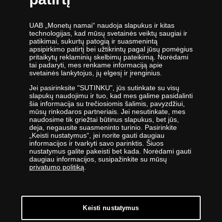
UAB „Monetų namai“ - žymiausių pasaulio monetų kalyklų atstovė ir
UAB „Monetų namai“ naudoja slapukus ir kitas
oficiali kolekcinių monetų ir medalių platintoja Lietuvoje. Nuo 2009
technologijas, kad mūsų svetainės veiktų saugiai ir
patikimai, sukurtų patogią ir suasmenintą
metų veikianti UAB „Monetų namai“ priklauso „Samlerhuset Group“
apsipirkimo patirtį bei užtikrintų pagal jūsų pomėgius
įmonių grupei.
pritaikytų reklaminių skelbimų pateikimą. Norėdami
tai padaryti, mes renkame informaciją apie
svetainės lankytojus, jų elgesį ir įrenginius.
Viena didžiausių numizmatinių gaminių platintojų grupė Europoje
,,Samlerhuset Group“ turi padalinius 14-oje Europos šalių, kuriuose
Jei pasirinksite "SUTINKU", jūs sutinkate su visų
slapukų naudojimu ir tuo, kad mes galime pasidalinti
dirba 400 darbuotojų. Įmonių grupei priklauso buvusi valstybinė
šia informacija su trečiosiomis šalimis, pavyzdžiui,
seniausia Norvegijos kalykla, veikianti nuo 1686 metų. Norvegijos
mūsų rinkodaros partneriais. Jei nesutinkate, mes
naudosime tik griežtai būtinus slapukus, bet jūs,
kalykla gamina kai kurias oficialias Norvegijos ir kitų šalių monetas,
deja, negausite suasmeninto turinio. Pasirinkite
be to, kasmet kaldina Nobelio taikos premijos medalį. 2012 m.
„Keisti nustatymus“, jei norite gauti daugiau
įmonės apyvarta siekė 400 milijonų eurų.
informacijos ir tvarkyti savo parinktis. Šiuos
nustatymus galite pakeisti bet kada. Norėdami gauti
daugiau informacijos, susipažinkite su mūsų
UAB „Monetų namai“ specialistai nuolatos tobulina savo žinias -
privatumo politiką
.
lanko parodas ir aukcionus visame pasaulyje - todėl įmonė savo
klientams siūlo tik aukščiausios kokybės gaminius.
Keisti nustatymus