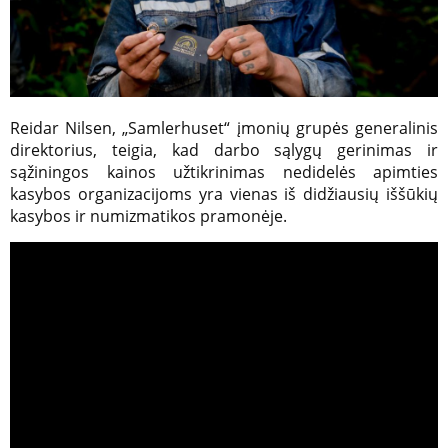
Reidar Nilsen, „Samlerhuset“ įmonių grupės generalinis
direktorius, teigia, kad darbo sąlygų gerinimas ir
sąžiningos kainos užtikrinimas nedidelės apimties
kasybos organizacijoms yra vienas iš didžiausių iššūkių
kasybos ir numizmatikos pramonėje.