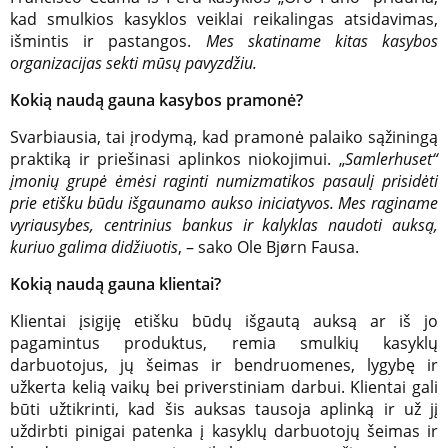
kad smulkios kasyklos veiklai reikalingas atsidavimas,
išmintis ir pastangos.
Mes skatiname kitas kasybos
organizacijas sekti mūsų pavyzdžiu.
Kokią naudą gauna kasybos pramonė?
Svarbiausia, tai įrodymą, kad pramonė palaiko sąžiningą
praktiką ir priešinasi aplinkos niokojimui. „
Samlerhuset“
įmonių grupė ėmėsi raginti numizmatikos pasaulį prisidėti
prie etišku būdu išgaunamo aukso iniciatyvos. Mes raginame
vyriausybes, centrinius bankus ir kalyklas naudoti auksą,
kuriuo galima didžiuotis
, – sako Ole Bjørn Fausa.
Kokią naudą gauna klientai?
Klientai įsigiję etišku būdų išgautą auksą ar iš jo
pagamintus produktus, remia smulkių kasyklų
darbuotojus, jų šeimas ir bendruomenes, lygybę ir
užkerta kelią vaikų bei priverstiniam darbui. Klientai gali
būti užtikrinti, kad šis auksas tausoja aplinką ir už jį
uždirbti pinigai patenka į kasyklų darbuotojų šeimas ir