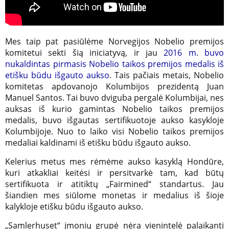
Mes taip pat pasiūlėme Norvegijos Nobelio premijos
komitetui sekti šią iniciatyvą, ir jau
2016 m. buvo
nukaldintas pirmasis Nobelio taikos premijos medalis iš
etišku būdu išgauto aukso
. Tais pačiais metais, Nobelio
komitetas apdovanojo Kolumbijos prezidentą Juan
Manuel Santos. Tai buvo dviguba pergalė Kolumbijai, nes
auksas iš kurio gamintas Nobelio taikos premijos
medalis, buvo išgautas sertifikuotoje aukso kasykloje
Kolumbijoje. Nuo to laiko visi Nobelio taikos premijos
medaliai kaldinami iš etišku būdu išgauto aukso.
Kelerius metus mes rėmėme aukso kasyklą Hondūre,
kuri atkakliai keitėsi ir persitvarkė tam, kad būtų
sertifikuota ir atitiktų „Fairmined“ standartus. Jau
šiandien mes siūlome monetas ir medalius iš šioje
kalykloje etišku būdu išgauto aukso.
„Samlerhuset“ įmonių grupė nėra vienintelė palaikanti