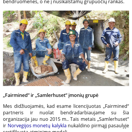
bendruomenes, o ne į nusikalstamų grupuočių rankas.
„Fairmined“ ir „Samlerhuset“ įmonių grupė
Mes didžiuojamės, kad esame licencijuotas „Fairmined“
partneris ir nuolat bendradarbiaujame su šia
organizacija jau nuo 2015 m.. Tais metais „Samlerhuset“
ir
Norvegijos monetų kalykla
nukaldino pirmąjį pasaulyje