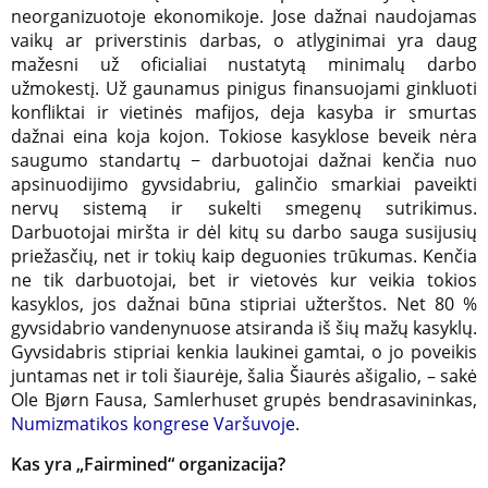
neorganizuotoje ekonomikoje. Jose dažnai naudojamas
vaikų ar priverstinis darbas, o atlyginimai yra daug
mažesni už oficialiai nustatytą minimalų darbo
užmokestį. Už gaunamus pinigus finansuojami ginkluoti
konfliktai ir vietinės mafijos, deja kasyba ir smurtas
dažnai eina koja kojon. Tokiose kasyklose beveik nėra
saugumo standartų − darbuotojai dažnai kenčia nuo
apsinuodijimo gyvsidabriu, galinčio smarkiai paveikti
nervų sistemą ir sukelti smegenų sutrikimus.
Darbuotojai miršta ir dėl kitų su darbo sauga susijusių
priežasčių, net ir tokių kaip deguonies trūkumas. Kenčia
ne tik darbuotojai, bet ir vietovės kur veikia tokios
kasyklos, jos dažnai būna stipriai užterštos. Net 80 %
gyvsidabrio vandenynuose atsiranda iš šių mažų kasyklų.
Gyvsidabris stipriai kenkia laukinei gamtai, o jo poveikis
juntamas net ir toli šiaurėje, šalia Šiaurės ašigalio, – sakė
Ole Bjørn Fausa, Samlerhuset grupės bendrasavininkas,
Numizmatikos kongrese Varšuvoje
.
Kas yra „Fairmined“ organizacija?