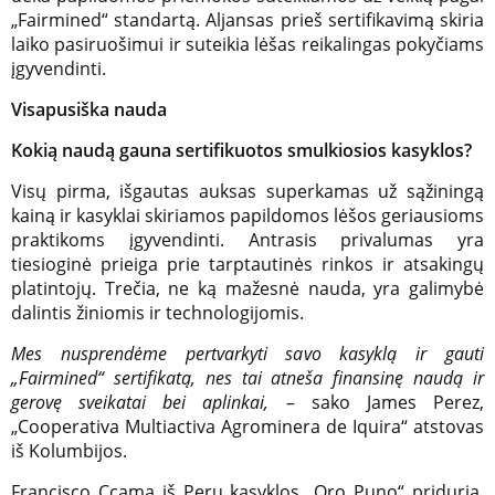
„Fairmined“ standartą. Aljansas prieš sertifikavimą skiria
laiko pasiruošimui ir suteikia lėšas reikalingas pokyčiams
įgyvendinti.
Visapusiška nauda
Kokią naudą gauna sertifikuotos smulkiosios kasyklos?
Visų pirma, išgautas auksas superkamas už sąžiningą
kainą ir kasyklai skiriamos papildomos lėšos geriausioms
praktikoms įgyvendinti. Antrasis privalumas yra
tiesioginė prieiga prie tarptautinės rinkos ir atsakingų
platintojų. Trečia, ne ką mažesnė nauda, yra galimybė
dalintis žiniomis ir technologijomis.
Mes nusprendėme pertvarkyti savo kasyklą ir gauti
„Fairmined“ sertifikatą, nes tai atneša finansinę naudą ir
gerovę sveikatai bei aplinkai,
– sako James Perez,
„Cooperativa Multiactiva Agrominera de Iquira“ atstovas
iš Kolumbijos.
Francisco Ccama iš Peru kasyklos „Oro Puno“ priduria,