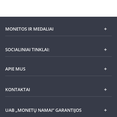
MONETOS IR MEDALIAI
Mėnesio pasiūlymai
SOCIALINIAI TINKLAI:
Dovanų idėjos
APIE MUS
Nauja
Lietuviška
Atsiliepimai
KONTAKTAI
Auksas
UAB „Monetų namai“
Aktualijos
Sidabras
Susisiekite su mumis
UAB „MONETŲ NAMAI“ GARANTIJOS
Informacija apie užsakymus
Kiti metalai