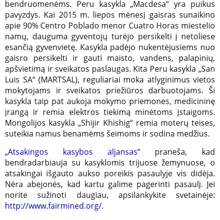
bendruomenėms. Peru kasykla „Macdesa“ yra puikus
pavyzdys. Kai 2015 m. liepos mėnesį gaisras sunaikino
apie 90% Centro Poblado menor Cuatro Horas miestelio
namų, dauguma gyventojų turėjo persikelti į netoliese
esančią gyvenvietę. Kasykla padėjo nukentėjusiems nuo
gaisro persikelti ir gauti maisto, vandens, palapinių,
apšvietimą ir sveikatos paslaugas. Kita Peru kasykla „San
Luis SA“ (MARTSAL), reguliariai moka atlyginimus vietos
mokytojams ir sveikatos priežiūros darbuotojams. Ši
kasykla taip pat aukoja mokymo priemones, medicininę
įrangą ir remia elektros tiekimą minėtoms įstaigoms.
Mongolijos kasykla „Shijir Khishig“ remia moterų teises,
suteikia namus benamėms šeimoms ir sodina medžius.
„Atsakingos kasybos aljansas“
praneša, kad
bendradarbiauja su kasyklomis trijuose žemynuose, o
atsakingai išgauto aukso poreikis pasaulyje vis didėja.
Nėra abejonės, kad kartu galime pagerinti pasaulį. Jei
norite sužinoti daugiau, apsilankykite svetainėje:
http://www.fairmined.org/
.