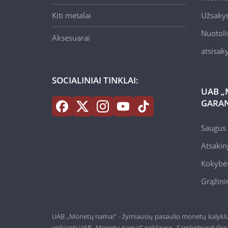
Kiti metalai
Užsaky
Nuotoli
Aksesuarai
atsisa
SOCIALINIAI TINKLAI:
UAB „
GARAN
Saugus 
Atsakin
Kokybės
Grąžini
UAB „Monetų namai“ - žymiausių pasaulio monetų kalyklų a
veikianti UAB „Monetų namai“ priklauso „Samlerhuset Gro