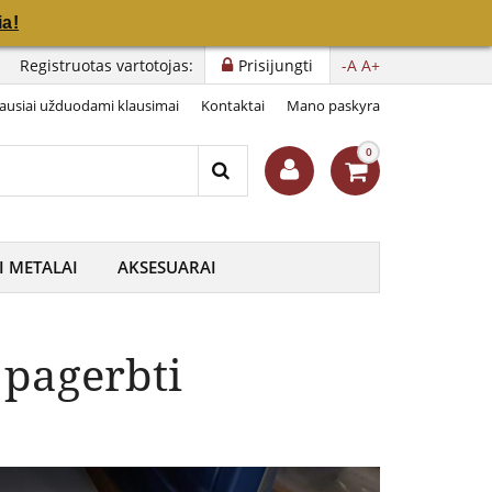
a!
a!
Registruotas vartotojas:
Prisijungti
-A
A+
ausiai užduodami klausimai
Kontaktai
Mano paskyra
0
I METALAI
AKSESUARAI
 pagerbti