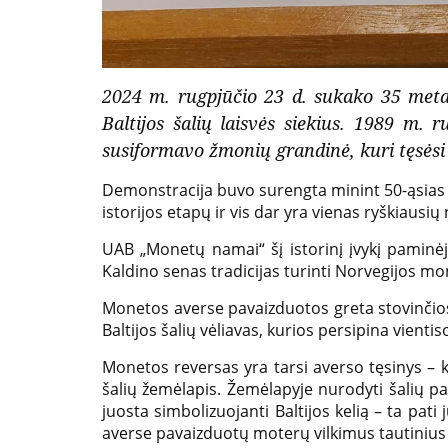
Lietuvoje
2024 m. rugpjūčio 23 d. sukako 35 metai
Baltijos šalių laisvės siekius. 1989 m. 
susiformavo žmonių grandinė, kuri tęsėsi 
Demonstracija buvo surengta minint 50-ąsias 
istorijos etapų ir vis dar yra vienas ryškiausi
UAB „Monetų namai“ šį istorinį įvykį paminė
Kaldino senas tradicijas turinti Norvegijos mo
Monetos averse pavaizduotos greta stovinčios, 
Baltijos šalių vėliavas, kurios persipina vienti
Monetos reversas yra tarsi averso tęsinys – ku
šalių žemėlapis. Žemėlapyje nurodyti šalių pav
juosta simbolizuojanti Baltijos kelią – ta pati
averse pavaizduotų moterų vilkimus tautiniu