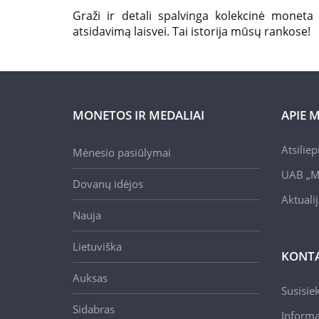
Graži ir detali spalvinga kolekcinė moneta 
atsidavimą laisvei. T
ai istorija mūsų rankose!
MONETOS IR MEDALIAI
APIE 
Atsilie
Mėnesio pasiūlymai
UAB „M
Dovanų idėjos
Aktuali
Nauja
Lietuviška
KONTA
Auksas
Susisie
Sidabras
Informa