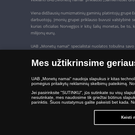
Viena didžiausių numizmatinių gaminių platintojų grupė Eu
darbuotojų. Įmonių grupei priklauso buvusi valstybinė se
kurias oficialias Norvegijos ir kitų šalių monetas, be t
milijonų eurų.
UAB „Monetų namai“ specialistai nuolatos tobulina savo 
siūlo tik aukščiausios kokybės gaminius.
Mes užtikrinsime geriau
UAB „Monetų namai“ naudoja slapukus ir kitas technologi
pomėgius pritaikytų reklaminių skelbimų pateikimą. Nor
Jei pasirinksite "SUTINKU", jūs sutinkate su visų slapu
nesutinkate, mes naudosime tik griežtai būtinus slapukus
parinktis. Šiuos nustatymus galite pakeisti bet kada. 
Keisti
© Copyright 2026 - UAB „Monetų namai“ | Žalgir