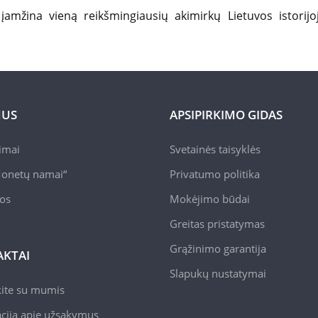
įamžina vieną reikšmingiausių akimirkų Lietuvos istorij
MUS
APSIPIRKIMO GIDAS
pimai
Svetainės taisyklės
onetų namai“
Privatumo politika
jos
Mokėjimo būdai
Greitas pristatymas
Grąžinimo garantija
KTAI
Slapukų nustatymai
kite su mumis
cija apie užsakymus