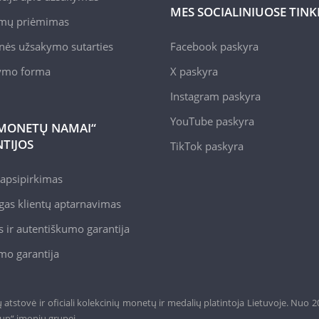
MES SOCIALINIUOSE TIN
mų priėmimas
nės užsakymo sutarties
Facebook paskyra
kymo forma
X paskyra
Instagram paskyra
YouTube paskyra
MONETŲ NAMAI“
TIJOS
TikTok paskyra
apsipirkimas
gas klientų aptarnavimas
 ir autentiškumo garantija
mo garantija
tstovė ir oficiali kolekcinių monetų ir medalių platintoja Lietuvoje. Nuo 
up“ įmonių grupei.