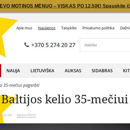
IEVO MOTINOS MĖNUO – VISKAS PO 12,50€! Spauskite či
IEVO MOTINOS MĖNUO – VISKAS PO 12,50€! Spauskite či
Apie mus
Naujienos
Taisyklės
Privatumo politika
Dažni
+370 5 274 20 27
NAUJA
LIETUVIŠKA
AUKSAS
SIDABRAS
KIT
io 35-mečiui pagerbti
altijos kelio 35-mečiui
ėjis 04
Spausdinti