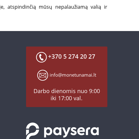
oje, atspindinčią mūsų nepalaužiamą valią ir
+370 5 274 20 27
info@monetunamai.lt
Darbo dienomis nuo 9:00
iki 17:00 val.