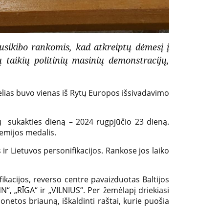
usikibo rankomis, kad atkreiptų dėmesį į
ų taikių politinių masinių demonstracijų,
lias buvo vienas iš Rytų Europos išsivadavimo
ų sukakties dieną – 2024 rugpjūčio 23 dieną.
remijos medalis.
ir Lietuvos personifikacijos. Rankose jos laiko
fikacijos, reverso centre pavaizduotas Baltijos
N“, „RĪGA“ ir „VILNIUS“. Per žemėlapį driekiasi
monetos briauną, iškaldinti raštai, kurie puošia