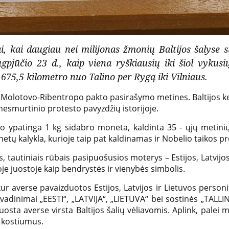
, kai daugiau nei milijonas žmonių Baltijos šalyse s
rugpjūčio 23 d., kaip viena ryškiausių iki šiol vykusi
675,5 kilometro nuo Talino per Rygą iki Vilniaus.
Molotovo-Ribentropo pakto pasirašymo metines. Baltijos ke
ų nesmurtinio protesto pavyzdžių istorijoje.
jo ypatinga 1 kg sidabro moneta, kaldinta 35 - ųjų metini
netų kalykla, kurioje taip pat kaldinamas ir Nobelio taikos p
tautiniais rūbais pasipuošusios moterys – Estijos, Latvijos 
soje juostoje kaip bendrystės ir vienybės simbolis.
r averse pavaizduotos Estijos, Latvijos ir Lietuvos personi
adinimai „EESTI“, „LATVIJA“, „LIETUVA“ bei sostinės „TALLIN
 juosta averse virsta Baltijos šalių vėliavomis. Aplink, palei 
s kostiumus.