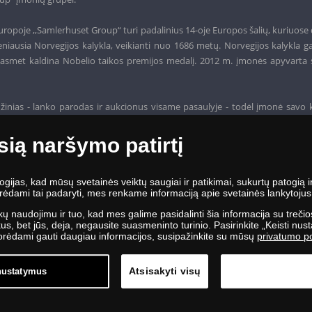
ropoje ,,Samlerhuset Group“ turi padalinius 14-oje Europos šalių, kuriuose 
niausia Norvegijos kalykla, veikianti nuo 1686 metų. Norvegijos kalykla g
o, kasmet kaldina Nobelio taikos premijos medalį. 2012 m. įmonės apyvarta 
žinias - lanko parodas ir aukcionus visame pasaulyje - todėl įmonė savo 
sią naršymo patirtį
jas, kad mūsų svetainės veiktų saugiai ir patikimai, sukurtų patogią ir 
ėdami tai padaryti, mes renkame informaciją apie svetainės lankytojus, j
kų naudojimu ir tuo, kad mes galime pasidalinti šia informacija su trečio
, bet jūs, deja, negausite suasmeninto turinio. Pasirinkite „Keisti nusta
Norėdami gauti daugiau informacijos, susipažinkite su mūsų
privatumo po
Atsisakyti visų
 nustatymus
io g. 88, LT-09303 Vilnius | Tel: +370 5 274 20 27