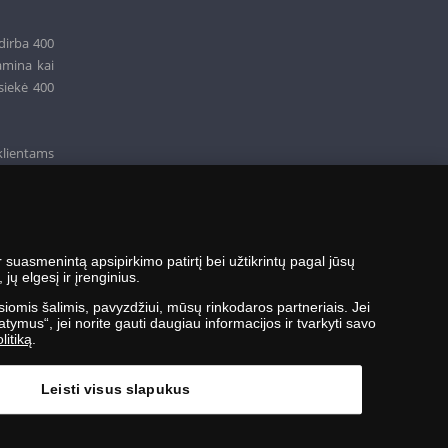
dirba 400
amina kai
siekė 400
klientams
suasmenintą apsipirkimo patirtį bei užtikrintų pagal jūsų
ų elgesį ir įrenginius.
siomis šalimis, pavyzdžiui, mūsų rinkodaros partneriais. Jei
tymus“, jei norite gauti daugiau informacijos ir tvarkyti savo
litiką
.
Leisti visus slapukus