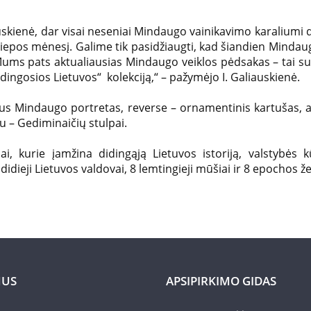
skienė, dar visai neseniai Mindaugo vainikavimo karaliumi 
 liepos mėnesį. Galime tik pasidžiaugti, kad šiandien Mindau
 Mums pats aktualiausias Mindaugo veiklos pėdsakas – tai s
ingosios Lietuvos“ kolekciją,“ – pažymėjo I. Galiauskienė.
aus Mindaugo portretas, reverse – ornamentinis kartušas, 
šu – Gediminaičių stulpai.
ai, kurie įamžina didingąją Lietuvos istoriją, valstybės 
idieji Lietuvos valdovai, 8 lemtingieji mūšiai ir 8 epochos ženk
MUS
APSIPIRKIMO GIDAS