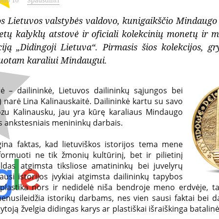
elio 10
Spausdinti
s Lietuvos valstybės valdovo, kunigaikščio Mindaugo
tų kalyklų atstovė ir oficiali kolekcinių monetų ir 
iją „Didingoji Lietuva“. Pirmasis šios kolekcijos, 
nuotam karaliui Mindaugui.
ė – dailininkė, Lietuvos dailininkų sąjungos bei
 narė Lina Kalinauskaitė. Dailininkė kartu su savo
uozu Kalinausku, jau yra kūrę karaliaus Mindaugo
s ankstesniais menininkų darbais.
gina faktas, kad lietuviškos istorijos tema mene
rmuoti ne tik žmonių kultūrinį, bet ir pilietinį
eldas atgimsta tiksliose amatininkų bei juvelyrų
ausi istorijos įvykiai atgimsta dailininkų tapybos
lastika nors ir nedidelė niša bendroje meno erdvėje, tači
ba nenusileidžia istorikų darbams, nes vien sausi faktai be
tytoją žvelgia didingas karys ar plastiškai išraiškinga batal