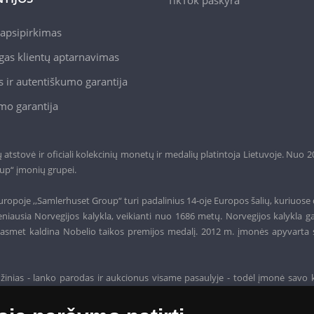
TikTok paskyra
apsipirkimas
gas klientų aptarnavimas
 ir autentiškumo garantija
mo garantija
tstovė ir oficiali kolekcinių monetų ir medalių platintoja Lietuvoje. Nuo 
up“ įmonių grupei.
ropoje ,,Samlerhuset Group“ turi padalinius 14-oje Europos šalių, kuriuose 
niausia Norvegijos kalykla, veikianti nuo 1686 metų. Norvegijos kalykla g
o, kasmet kaldina Nobelio taikos premijos medalį. 2012 m. įmonės apyvarta 
žinias - lanko parodas ir aukcionus visame pasaulyje - todėl įmonė savo 