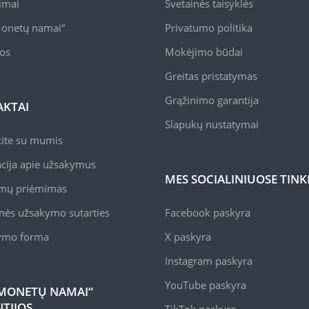
pimai
Svetainės taisyklės
onetų namai“
Privatumo politika
jos
Mokėjimo būdai
Greitas pristatymas
Grąžinimo garantija
KTAI
Slapukų nustatymai
kite su mumis
cija apie užsakymus
MES SOCIALINIUOSE TIN
mų priėmimas
nės užsakymo sutarties
Facebook paskyra
kymo forma
X paskyra
Instagram paskyra
YouTube paskyra
MONETŲ NAMAI“
TIJOS