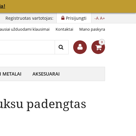
a!
a!
Registruotas vartotojas:
Prisijungti
-A
A+
ausiai užduodami klausimai
Kontaktai
Mano paskyra
0
I METALAI
AKSESUARAI
uksu padengtas