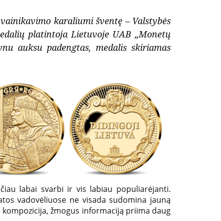
 vainikavimo karaliumi šventę – Valstybės
medalių platintoja Lietuvoje UAB „Monetų
grynu auksu padengtas, medalis skiriamas
au labai svarbi ir vis labiau populiarėjanti.
i datos vadovėliuose ne visada sudomina jauną
inė kompozicija, žmogus informaciją priima daug