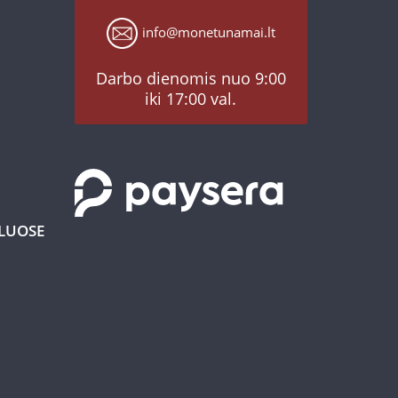
info@monetunamai.lt
Darbo dienomis nuo 9:00
iki 17:00 val.
KLUOSE