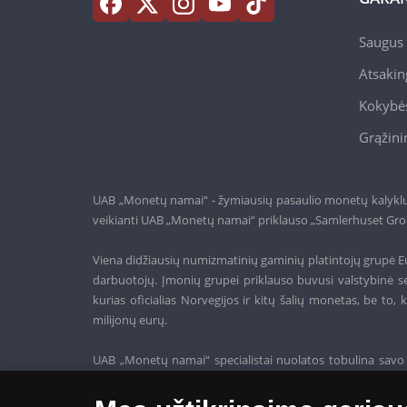
Saugus 
Atsakin
Kokybės
Grąžini
UAB „Monetų namai“ - žymiausių pasaulio monetų kalyklų a
veikianti UAB „Monetų namai“ priklauso „Samlerhuset Gro
Viena didžiausių numizmatinių gaminių platintojų grupė Eu
darbuotojų. Įmonių grupei priklauso buvusi valstybinė se
kurias oficialias Norvegijos ir kitų šalių monetas, be t
milijonų eurų.
UAB „Monetų namai“ specialistai nuolatos tobulina savo 
siūlo tik aukščiausios kokybės gaminius.