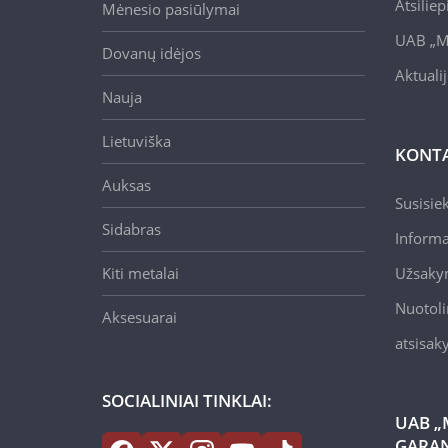
Atsilie
Mėnesio pasiūlymai
UAB „M
Dovanų idėjos
Aktuali
Nauja
Lietuviška
KONTA
Auksas
Susisie
Sidabras
Informa
Kiti metalai
Užsaky
Nuotoli
Aksesuarai
atsisa
SOCIALINIAI TINKLAI:
UAB „
GARAN