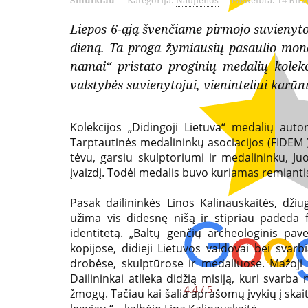
Smulkiau
Kategorija:
Naujienos
Paskelbta: 14 Birž
žymiausių
kolekcinių
Liepos 6-ąją švenčiame pirmojo suvienyto
pasaulio
dieną. Ta proga žymiausių pasaulio mone
monetų
namai“ pristato proginių medalių kolekc
monetų
ir
valstybės suvienytojui, vieninteliui karū
kalyklų
medalių
atstovė
platintoja
Kolekcijos „Didingoji Lietuva“ medalių autor
ir
Tarptautinės medalininkų asociacijos (FIDEM )
Lietuvoje
tėvu, garsiu skulptoriumi ir medalininku, J
oficiali
įvaizdį. Todėl medalis buvo kuriamas remianti
kolekcinių
Pasak dailininkės Linos Kalinauskaitės, džiu
monetų
užima vis didesnę nišą ir stipriau padeda fo
identitetą. „Baltų genčių archeologinis pav
ir
kopijose, didieji Lietuvos valdovai bei svarbi
medalių
drobėse, skulptūrose ir medaliuose. Mažoji p
Dailininkai atlieka didžią misiją, kuri svar
platintoja
4.4 / 5
žmogų. Tačiau kai šalia aprašomų įvykių į skai