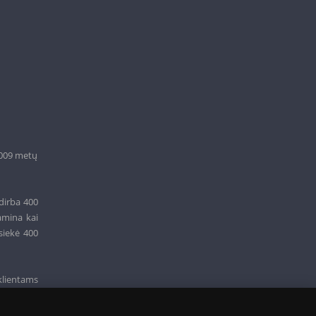
2009 metų
dirba 400
amina kai
siekė 400
klientams