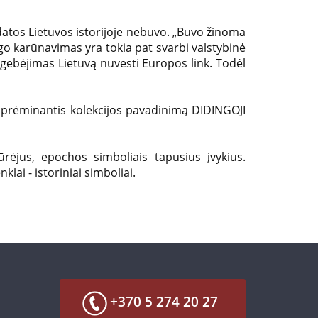
datos Lietuvos istorijoje nebuvo. „Buvo žinoma
go karūnavimas yra tokia pat svarbi valstybinė
ugebėjimas Lietuvą nuvesti Europos link. Todėl
aprėminantis kolekcijos pavadinimą DIDINGOJI
kūrėjus, epochos simboliais tapusius įvykius.
lai - istoriniai simboliai.
+370 5 274 20 27