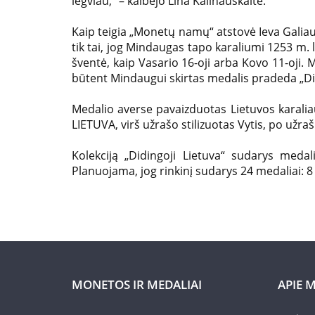
legviau,“ – kalbėjo Lina Kalinauskaitė.
Lietuvoje
Kaip teigia „Monetų namų“ atstovė Ieva Galiau
tik tai, jog Mindaugas tapo karaliumi 1253 m.
šventė, kaip Vasario 16-oji arba Kovo 11-oji.
būtent Mindaugui skirtas medalis pradeda „Did
Medalio averse pavaizduotas Lietuvos karali
LIETUVA, virš užrašo stilizuotas Vytis, po užra
Kolekciją „Didingoji Lietuva“ sudarys medali
Planuojama, jog rinkinį sudarys 24 medaliai: 8 d
MONETOS IR MEDALIAI
APIE 