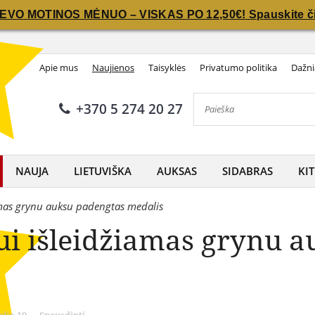
IEVO MOTINOS MĖNUO – VISKAS PO 12,50€! Spauskite či
IEVO MOTINOS MĖNUO – VISKAS PO 12,50€! Spauskite či
Apie mus
Naujienos
Taisyklės
Privatumo politika
Dažni
+370 5 274 20 27
NAUJA
LIETUVIŠKA
AUKSAS
SIDABRAS
KIT
amas grynu auksu padengtas medalis
i išleidžiamas grynu a