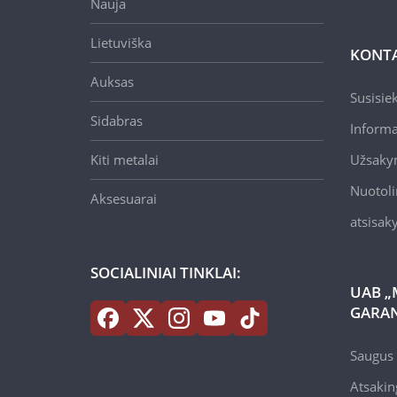
Nauja
Lietuviška
KONTA
Auksas
Susisie
Sidabras
Informa
Kiti metalai
Užsaky
Nuotoli
Aksesuarai
atsisa
SOCIALINIAI TINKLAI:
UAB „
GARAN
Saugus 
Atsakin