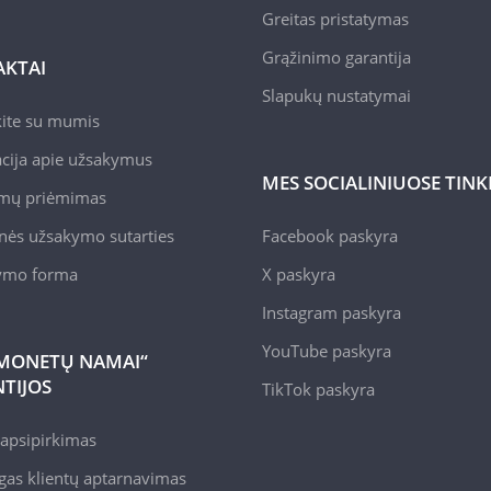
Greitas pristatymas
Grąžinimo garantija
KTAI
Slapukų nustatymai
kite su mumis
cija apie užsakymus
MES SOCIALINIUOSE TIN
mų priėmimas
nės užsakymo sutarties
Facebook paskyra
kymo forma
X paskyra
Instagram paskyra
YouTube paskyra
MONETŲ NAMAI“
TIJOS
TikTok paskyra
apsipirkimas
gas klientų aptarnavimas