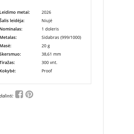
Leidimo metai:
2026
Šalis leidėja:
Niujė
Nominalas:
1 doleris
Metalas:
Sidabras (999/1000)
Masė:
20 g
Skersmuo:
38,61 mm
Tiražas:
300 vnt.
Kokybė:
Proof
dalinti: