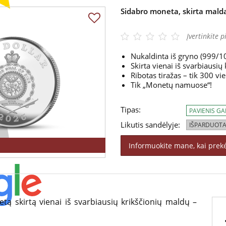
Sidabro moneta, skirta malda
Įvertinkite p
Nukaldinta iš gryno (999/1
Skirta vienai iš svarbiausių
Ribotas tiražas – tik 300 vi
Tik „Monetų namuose“!
Tipas:
PAVIENIS G
Likutis sandėlyje:
IŠPARDUOTA
Informuokite mane, kai prek
ą skirtą vienai iš svarbiausių krikščionių maldų –