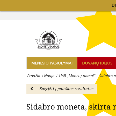
D
D
skirta
UAB
Sidabro 
maldai
„Monetų
„Sveika,
namai“
Marija“
|
-
Sidabro
Nauja
moneta,
|
MĖNESIO PASIŪLYMAI
DOVANŲ IDĖJOS
skirta
UAB
Pradžia
Nauja
UAB „Monetų namai“ | Sidabro mo
/
/
maldai
„Monetų
„Sveika,
namai“
Sugrįžti į paieškos rezultatus
Marija“
-
Sidabro moneta, skirta 
-
žymiausių
Nauja
pasaulio