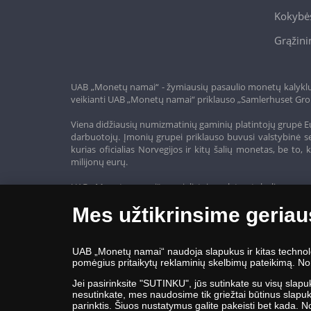
Kokybės
Grąžini
UAB „Monetų namai“ - žymiausių pasaulio monetų kalyklų a
veikianti UAB „Monetų namai“ priklauso „Samlerhuset Gro
Viena didžiausių numizmatinių gaminių platintojų grupė Eu
darbuotojų. Įmonių grupei priklauso buvusi valstybinė se
kurias oficialias Norvegijos ir kitų šalių monetas, be t
milijonų eurų.
UAB „Monetų namai“ specialistai nuolatos tobulina savo 
siūlo tik aukščiausios kokybės gaminius.
Mes užtikrinsime geriau
UAB „Monetų namai“ naudoja slapukus ir kitas technologi
pomėgius pritaikytų reklaminių skelbimų pateikimą. Nor
Jei pasirinksite "SUTINKU", jūs sutinkate su visų slapu
nesutinkate, mes naudosime tik griežtai būtinus slapukus
parinktis. Šiuos nustatymus galite pakeisti bet kada. 