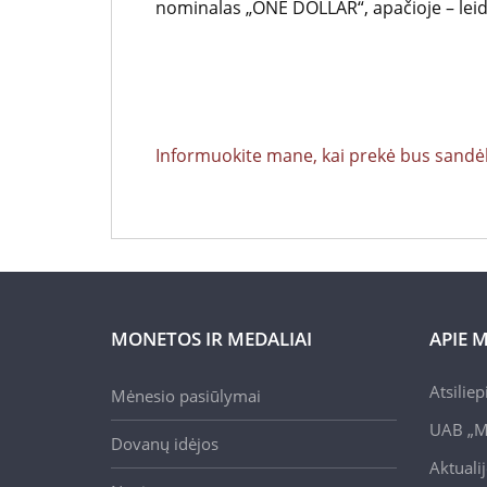
nominalas „ONE DOLLAR“, apačioje – lei
Informuokite mane, kai prekė bus sandėl
MONETOS IR MEDALIAI
APIE 
Atsilie
Mėnesio pasiūlymai
UAB „M
Dovanų idėjos
Aktuali