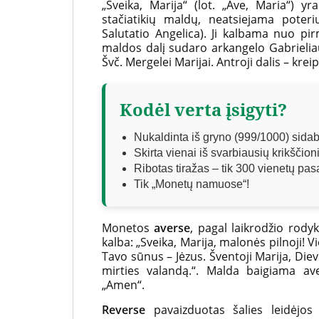
kolekcinių
„Sveika, Marija“ (lot. „Ave, Maria“) yr
stačiatikių maldų, neatsiejama poter
monetų
Salutatio Angelica). Ji kalbama nuo pir
maldos dalį sudaro arkangelo Gabrieliaus
ir
Švč. Mergelei Marijai. Antroji dalis – kre
medalių
platintoja
Kodėl verta įsigyti?
Lietuvoje
Nukaldinta iš gryno (999/1000) sida
Skirta vienai iš svarbiausių krikščio
Ribotas tiražas – tik 300 vienetų pas
Tik „Monetų namuose“!
Monetos
averse
, pagal laikrodžio rodyk
kalba: „Sveika, Marija, malonės pilnoji! 
Tavo sūnus – Jėzus. Šventoji Marija, Di
mirties valandą.“. Malda baigiama av
„Amen“.
Reverse
pavaizduotas šalies leidėjos