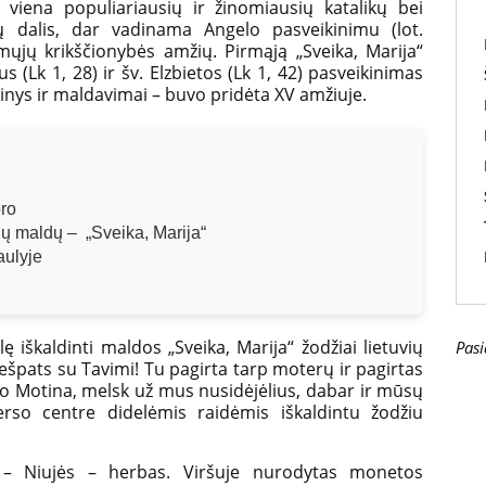
a viena populiariausių ir žinomiausių katalikų bei
ių dalis, dar vadinama Angelo pasveikinimu (lot.
mųjų krikščionybės amžių. Pirmąją „Sveika, Marija“
 (Lk 1, 28) ir šv. Elzbietos (Lk 1, 42) pasveikinimas
ipinys ir maldavimai – buvo pridėta XV amžiuje.
bro
nių maldų – „Sveika, Marija“
aulyje
lę iškaldinti maldos „Sveika, Marija“ žodžiai lietuvių
Pasi
Viešpats su Tavimi! Tu pagirta tarp moterų ir pagirtas
evo Motina, melsk už mus nusidėjėlius, dabar ir mūsų
erso centre didelėmis raidėmis iškaldintu žodžiu
 – Niujės – herbas. Viršuje nurodytas monetos