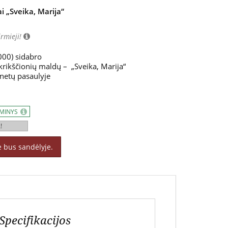
i „Sveika, Marija“
irmieji!
000) sidabro
 krikščionių maldų – „Sveika, Marija“
enetų pasaulyje
AMINYS
!
ė bus sandėlyje.
Specifikacijos