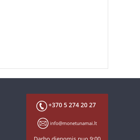
+370 5 274 20 27
info@monetunamai.lt
Darbo dienomis nuo 9:00