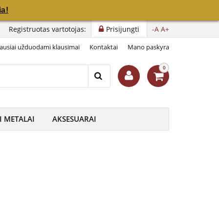
a!
a!
, Marija“
Registruotas vartotojas:
Prisijungti
-A
A+
ausiai užduodami klausimai
Kontaktai
Mano paskyra
0
I METALAI
AKSESUARAI