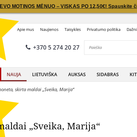
IEVO MOTINOS MĖNUO – VISKAS PO 12,50€! Spauskite či
IEVO MOTINOS MĖNUO – VISKAS PO 12,50€! Spauskite či
moneta, skirta maldai „Sveika
Apie mus
Naujienos
Taisyklės
Privatumo politika
Dažni
+370 5 274 20 27
NAUJA
LIETUVIŠKA
AUKSAS
SIDABRAS
KIT
neta, skirta maldai „Sveika, Marija“
maldai „Sveika, Marija“