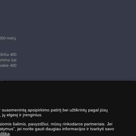
2009 metų
dirba 400
amina kai
siekė 400
klientams
suasmenintą apsipirkimo patirtį bei užtikrintų pagal jūsų
ų elgesį ir įrenginius.
siomis šalimis, pavyzdžiui, mūsų rinkodaros partneriais. Jei
tymus“, jei norite gauti daugiau informacijos ir tvarkyti savo
litiką
.