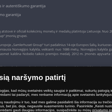
 ir autentiškumo garantija
mo garantija
tstovė ir oficiali kolekcinių monetų ir medalių platintoja Lietuvoje. Nuo 
up“ įmonių grupei.
ropoje ,,Samlerhuset Group“ turi padalinius 14-oje Europos šalių, kuriuose 
niausia Norvegijos kalykla, veikianti nuo 1686 metų. Norvegijos kalykla g
o, kasmet kaldina Nobelio taikos premijos medalį. 2012 m. įmonės apyvarta 
žinias - lanko parodas ir aukcionus visame pasaulyje - todėl įmonė savo 
sią naršymo patirtį
jas, kad mūsų svetainės veiktų saugiai ir patikimai, sukurtų patogią ir 
ėdami tai padaryti, mes renkame informaciją apie svetainės lankytojus, j
kų naudojimu ir tuo, kad mes galime pasidalinti šia informacija su trečio
, bet jūs, deja, negausite suasmeninto turinio. Pasirinkite „Keisti nusta
Norėdami gauti daugiau informacijos, susipažinkite su mūsų
privatumo po