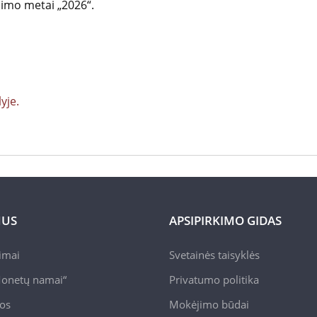
dimo metai „2026“.
yje.
MUS
APSIPIRKIMO GIDAS
pimai
Svetainės taisyklės
onetų namai“
Privatumo politika
jos
Mokėjimo būdai