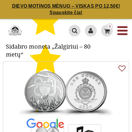
DIEVO MOTINOS MĖNUO – VISKAS PO 12,50€!
Spauskite čia!
Sidabro moneta „Žalgiriui – 80
metų“
0
Sidabro moneta „Žalgiriui – 80
metų“