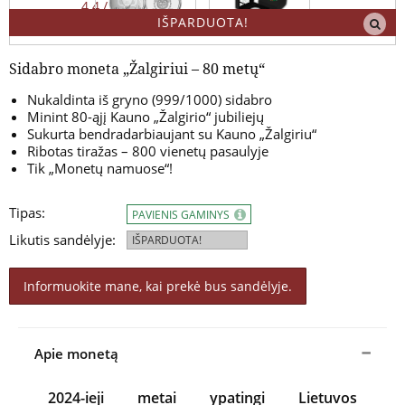
4.4 / 5
IŠPARDUOTA!
Sidabro moneta „Žalgiriui – 80 metų“
Nukaldinta iš gryno (999/1000) sidabro
Minint 80-ąjį Kauno „Žalgirio“ jubiliejų
Sukurta bendradarbiaujant su Kauno „Žalgiriu“
Ribotas tiražas – 800 vienetų pasaulyje
Tik „Monetų namuose“!
Tipas:
PAVIENIS GAMINYS
Likutis sandėlyje:
IŠPARDUOTA!
Informuokite mane, kai prekė bus sandėlyje.
Apie monetą
2024-ieji metai ypatingi Lietuvos