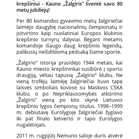
krepšiniui -
Kauno „Žalgiris“ šventė savo 80
metų jubiliejų!
Per 80 komandos gyvavimo metų žalgiriečiai
laimėjo daugybę nacionalinių čempionatų ir
įsitvirtino kaip nuolatiniai Europos klubinio
krepšinio turnyrų dalyviai. Bėgant metams
komandoje išaugo daug krepšinio legendų,
palikusių neišdildomą pėdsaką šiame sporte.
„Žalgirio“ istorija prasidėjo 1944 metais, kai
Kauno miesto krepšininkai susibūrė į sporto
draugiją, vėliau tapusią „Žalgirio“ klubu. Ne
vieną trofėjų laimėję žalgiriečiai buvo tapę
laisvės simboliais kovose su Maskvos CSKA
klubu, o po Nepriklausomybės atkūrimo
„Žalgiris“ vieną po kito skynė Lietuvos
krepšinio lygos čempionų titulus. 1998−1999
m. debiutavę Eurolygoje žalgiriečiai žygiavo
iki pat finalo ketverto ir tapo Eurolygos
nugalėtojais.
2011 m. rugpjūtį Nemuno saloje duris atvėrė