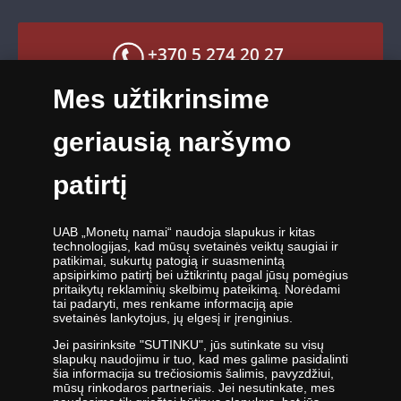
Mokėjimo būdai
Facebook paskyra
Greitas pristatymas
X paskyra
+370 5 274 20 27
Grąžinimo garantija
Instagram paskyra
Mes užtikrinsime
Slapukų nustatymai
info@monetunamai.lt
YouTube paskyra
geriausią naršymo
TikTok paskyra
Darbo dienomis nuo 9:00 iki 17:00 val.
patirtį
UAB „Monetų namai“ naudoja slapukus ir kitas
technologijas, kad mūsų svetainės veiktų saugiai ir
patikimai, sukurtų patogią ir suasmenintą
apsipirkimo patirtį bei užtikrintų pagal jūsų pomėgius
UAB „Monetų namai“ - žymiausių pasaulio monetų kalyklų atstovė ir
pritaikytų reklaminių skelbimų pateikimą. Norėdami
tai padaryti, mes renkame informaciją apie
oficiali kolekcinių monetų ir medalių platintoja Lietuvoje. Nuo 2009
svetainės lankytojus, jų elgesį ir įrenginius.
metų veikianti UAB „Monetų namai“ priklauso „Samlerhuset Group“
įmonių grupei.
Jei pasirinksite "SUTINKU", jūs sutinkate su visų
slapukų naudojimu ir tuo, kad mes galime pasidalinti
Viena didžiausių numizmatinių gaminių platintojų grupė Europoje
šia informacija su trečiosiomis šalimis, pavyzdžiui,
,,Samlerhuset Group“ turi padalinius 14-oje Europos šalių, kuriuose
mūsų rinkodaros partneriais. Jei nesutinkate, mes