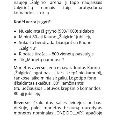
naujoji „Žalgirio“ arena. Ji tapo naujaisiais
žalgiriečių namais taip pratęsdama
komandos istoriją.
Kodėl verta įsigyti?
Nukaldinta iš gryno (999/1000) sidabro
Minint 80-ąjį Kauno „Žalgirio“ jubiliejų
Sukurta bendradarbiaujant su Kauno
„Žalgiriu“
Ribotas tiražas – 800 vienetų pasaulyje
Tik „Monetų namuose“!
Monetos
averso
centre pavaizduotas Kauno
„Žalgirio“ logotipas. Jį, tarsi krepšinio kamuolį,
rankose laiko minia sirgalių. Logotipo fone
iškaldintas skaičius „80“, įamžinantis
tituluočiausios Lietuvos krepšinio komandos
80-ąjį jubiliejų.
Reverse
iškaldintas šalies leidėjos herbas.
Viršuje, palei monetos briauną nurodytas
monetos nominalas „ONE DOLLAR“, apačioje