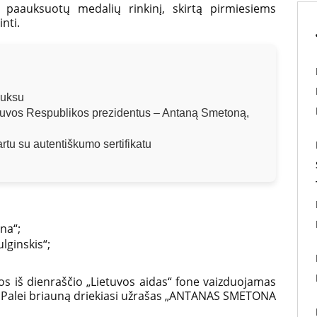
 paauksuotų medalių rinkinį, skirtą pirmiesiems
nti.
auksu
etuvos Respublikos prezidentus – Antaną Smetoną,
tu su autentiškumo sertifikatu
na“;
lginskis“;
os iš dienraščio „Lietuvos aidas“ fone vaizduojamas
 Palei briauną driekiasi užrašas „ANTANAS SMETONA