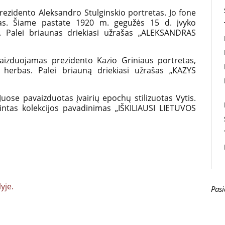
ezidento Aleksandro Stulginskio portretas. Jo fone
as. Šiame pastate 1920 m. gegužės 15 d. įvyko
. Palei briaunas driekiasi užrašas „ALEKSANDRAS
izduojamas prezidento Kazio Griniaus portretas,
s herbas. Palei briauną driekiasi užrašas „KAZYS
Juose pavaizduotas įvairių epochų stilizuotas Vytis.
intas kolekcijos pavadinimas „IŠKILIAUSI LIETUVOS
yje.
Pasi