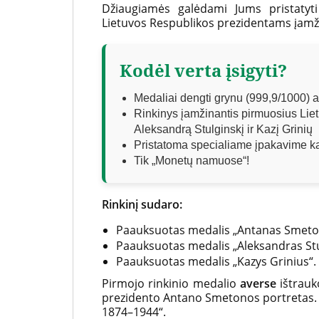
medalių
Džiaugiamės galėdami Jums pristatyti
Lietuvos Respublikos prezidentams įamži
platintoja
Lietuvoje
Kodėl verta įsigyti?
Medaliai dengti grynu (999,9/1000) 
Rinkinys įamžinantis pirmuosius Li
Aleksandrą Stulginskį ir Kazį Grinių
Pristatoma specialiame įpakavime kar
Tik „Monetų namuose“!
Rinkinį sudaro:
Paauksuotas medalis „Antanas Smeto
Paauksuotas medalis „Aleksandras Stu
Paauksuotas medalis „Kazys Grinius“.
Pirmojo rinkinio medalio
averse
ištrauk
prezidento Antano Smetonos portretas.
1874–1944“.