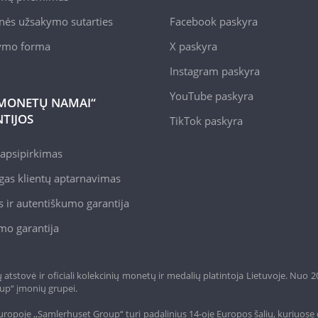
nės užsakymo sutarties
Facebook paskyra
kymo forma
X paskyra
Instagram paskyra
YouTube paskyra
MONETŲ NAMAI“
TIJOS
TikTok paskyra
apsipirkimas
gas klientų aptarnavimas
 ir autentiškumo garantija
mo garantija
tstovė ir oficiali kolekcinių monetų ir medalių platintoja Lietuvoje. Nuo 
up“ įmonių grupei.
ropoje ,,Samlerhuset Group“ turi padalinius 14-oje Europos šalių, kuriuose 