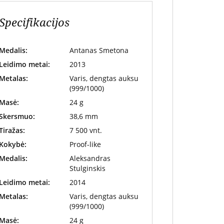
Specifikacijos
Medalis:
Antanas Smetona
Leidimo metai:
2013
Metalas:
Varis, dengtas auksu
(999/1000)
Masė:
24 g
Skersmuo:
38,6 mm
Tiražas:
7 500 vnt.
Kokybė:
Proof-like
Medalis:
Aleksandras
Stulginskis
Leidimo metai:
2014
Metalas:
Varis, dengtas auksu
(999/1000)
Masė:
24 g