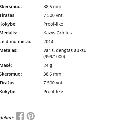
Skersmuo:
38,6 mm
Tiražas:
7 500 vnt.
Kokybė:
Proof-like
Medalis:
Kazys Grinius
Leidimo metai:
2014
Metalas:
Varis, dengtas auksu
(999/1000)
Masė:
24 g
Skersmuo:
38,6 mm
Tiražas:
7 500 vnt.
Kokybė:
Proof-like
dalinti: