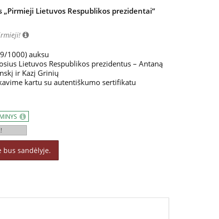
„Pirmieji Lietuvos Respublikos prezidentai“
irmieji!
,9/1000) auksu
osius Lietuvos Respublikos prezidentus – Antaną
skį ir Kazį Grinių
kavime kartu su autentiškumo sertifikatu
AMINYS
!
ė bus sandėlyje.