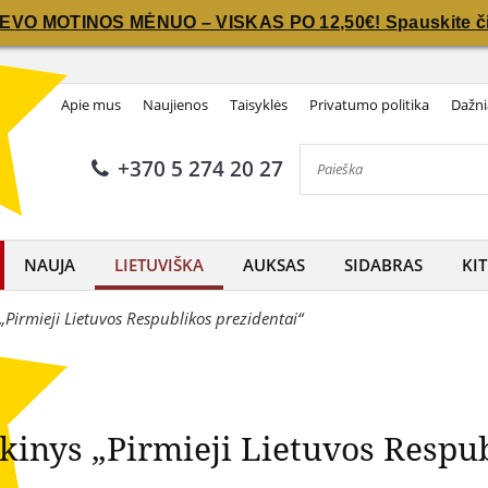
IEVO MOTINOS MĖNUO – VISKAS PO 12,50€! Spauskite či
IEVO MOTINOS MĖNUO – VISKAS PO 12,50€! Spauskite či
nkinys „Pirmieji Lietuvos Re
Apie mus
Naujienos
Taisyklės
Privatumo politika
Dažni
+370 5 274 20 27
NAUJA
LIETUVIŠKA
AUKSAS
SIDABRAS
KIT
Pirmieji Lietuvos Respublikos prezidentai“
inys „Pirmieji Lietuvos Respub