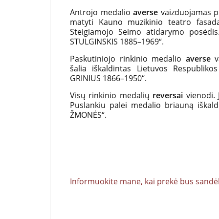
Antrojo medalio
averse
vaizduojamas pr
matyti Kauno muzikinio teatro fasad
Steigiamojo Seimo atidarymo posėdis
STULGINSKIS 1885–1969“.
Paskutiniojo rinkinio medalio
averse
va
šalia iškaldintas Lietuvos Respubliko
GRINIUS 1866–1950“.
Visų rinkinio medalių
reversai
vienodi. 
Puslankiu palei medalio briauną iškald
ŽMONĖS“.
Informuokite mane, kai prekė bus sandėl