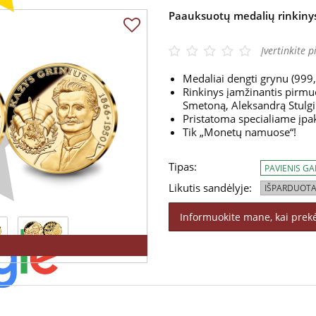
Paauksuotų medalių rinkinys 
Įvertinkite p
Medaliai dengti grynu (999
Rinkinys įamžinantis pirmu
Smetoną, Aleksandrą Stulgin
Pristatoma specialiame įpa
Tik „Monetų namuose“!
Tipas:
PAVIENIS G
Likutis sandėlyje:
IŠPARDUOTA
Informuokite mane, kai prek