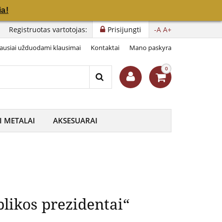
a!
a!
spublikos prezidentai“
Registruotas vartotojas:
Prisijungti
-A
A+
ausiai užduodami klausimai
Kontaktai
Mano paskyra
0
I METALAI
AKSESUARAI
likos prezidentai“