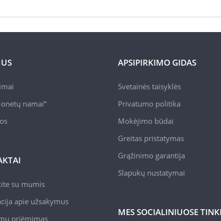
MUS
APSIPIRKIMO GIDAS
pimai
Svetainės taisyklės
onetų namai“
Privatumo politika
jos
Mokėjimo būdai
Greitas pristatymas
Grąžinimo garantija
KTAI
Slapukų nustatymai
kite su mumis
cija apie užsakymus
MES SOCIALINIUOSE TIN
mų priėmimas