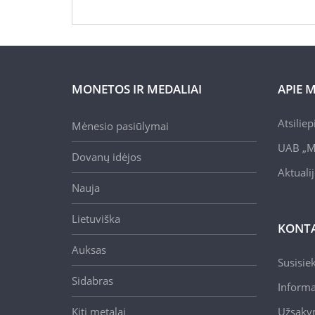
MONETOS IR MEDALIAI
APIE 
Atsilie
Mėnesio pasiūlymai
UAB „M
Dovanų idėjos
Aktuali
Nauja
Lietuviška
KONTA
Auksas
Susisie
Sidabras
Informa
Kiti metalai
Užsaky