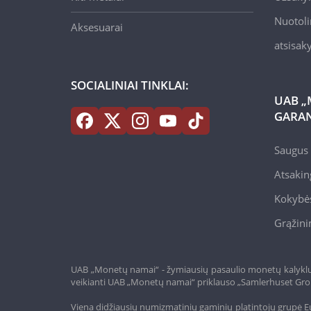
Nuotoli
Aksesuarai
atsisa
SOCIALINIAI TINKLAI:
UAB „
GARAN
Saugus 
Atsakin
Kokybės
Grąžini
UAB „Monetų namai“ - žymiausių pasaulio monetų kalyklų a
veikianti UAB „Monetų namai“ priklauso „Samlerhuset Gro
Viena didžiausių numizmatinių gaminių platintojų grupė Eu