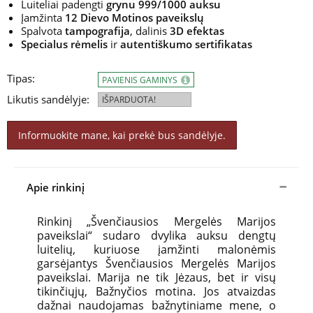
Luiteliai padengti
grynu 999/1000 auksu
Įamžinta
12 Dievo Motinos paveikslų
Spalvota
tampografija
, dalinis
3D efektas
Specialus rėmelis
ir
autentiškumo sertifikatas
Tipas:
PAVIENIS GAMINYS
Likutis sandėlyje:
IŠPARDUOTA!
Informuokite mane, kai prekė bus sandėlyje.
Apie rinkinį
Rinkinį „Švenčiausios Mergelės Marijos
paveikslai“ sudaro dvylika auksu dengtų
luitelių, kuriuose įamžinti malonėmis
garsėjantys Švenčiausios Mergelės Marijos
paveikslai. Marija ne tik Jėzaus, bet ir visų
tikinčiųjų, Bažnyčios motina. Jos atvaizdas
dažnai naudojamas bažnytiniame mene, o