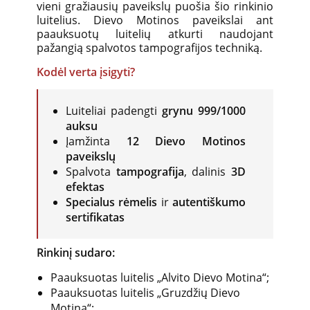
vieni gražiausių paveikslų puošia šio rinkinio
luitelius. Dievo Motinos paveikslai ant
paauksuotų luitelių atkurti naudojant
pažangią spalvotos tampografijos techniką.
Kodėl verta įsigyti?
Luiteliai padengti
grynu 999/1000
auksu
Įamžinta
12 Dievo Motinos
paveikslų
Spalvota
tampografija
, dalinis
3D
efektas
Specialus rėmelis
ir
autentiškumo
sertifikatas
Rinkinį sudaro:
Paauksuotas luitelis „Alvito Dievo Motina“;
Paauksuotas luitelis „Gruzdžių Dievo
Motina“;