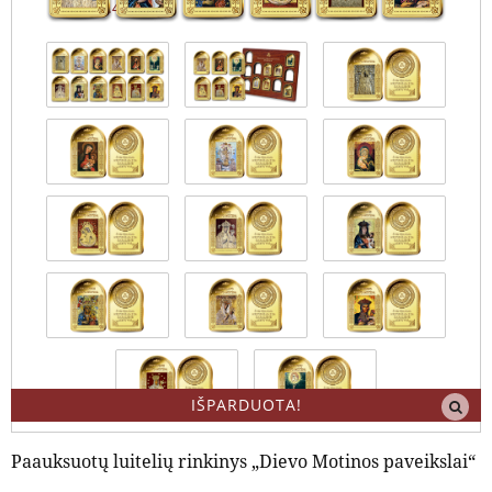
4.4 / 5
IŠPARDUOTA!
Paauksuotų luitelių rinkinys „Dievo Motinos paveikslai“