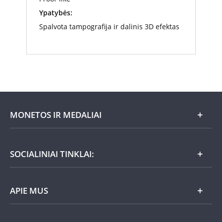
Ypatybės:
Spalvota tampografija ir dalinis 3D efektas
MONETOS IR MEDALIAI
Mėnesio pasiūlymai
SOCIALINIAI TINKLAI:
Dovanų idėjos
APIE MUS
Nauja
Lietuviška