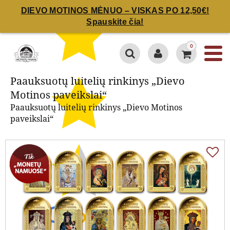
DIEVO MOTINOS MĖNUO – VISKAS PO 12,50€!
Spauskite čia!
Paauksuotų luitelių rinkinys
„Dievo Motinos paveikslai“
0
Paauksuotų luitelių rinkinys „Dievo
Motinos paveikslai“
Paauksuotų luitelių rinkinys „Dievo Motinos
paveikslai“