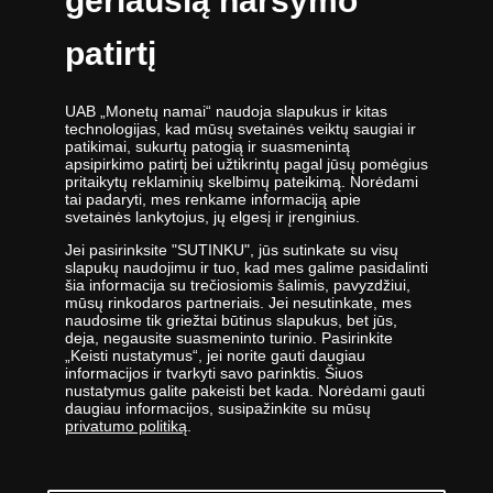
geriausią naršymo
TikTok paskyra
Darbo dienomis nuo 9:00 iki 17:00 val.
patirtį
UAB „Monetų namai“ naudoja slapukus ir kitas
technologijas, kad mūsų svetainės veiktų saugiai ir
patikimai, sukurtų patogią ir suasmenintą
apsipirkimo patirtį bei užtikrintų pagal jūsų pomėgius
UAB „Monetų namai“ - žymiausių pasaulio monetų kalyklų atstovė ir
pritaikytų reklaminių skelbimų pateikimą. Norėdami
tai padaryti, mes renkame informaciją apie
oficiali kolekcinių monetų ir medalių platintoja Lietuvoje. Nuo 2009
svetainės lankytojus, jų elgesį ir įrenginius.
metų veikianti UAB „Monetų namai“ priklauso „Samlerhuset Group“
įmonių grupei.
Jei pasirinksite "SUTINKU", jūs sutinkate su visų
slapukų naudojimu ir tuo, kad mes galime pasidalinti
Viena didžiausių numizmatinių gaminių platintojų grupė Europoje
šia informacija su trečiosiomis šalimis, pavyzdžiui,
,,Samlerhuset Group“ turi padalinius 14-oje Europos šalių, kuriuose
mūsų rinkodaros partneriais. Jei nesutinkate, mes
dirba 400 darbuotojų. Įmonių grupei priklauso buvusi valstybinė
naudosime tik griežtai būtinus slapukus, bet jūs,
deja, negausite suasmeninto turinio. Pasirinkite
seniausia Norvegijos kalykla, veikianti nuo 1686 metų. Norvegijos
„Keisti nustatymus“, jei norite gauti daugiau
kalykla gamina kai kurias oficialias Norvegijos ir kitų šalių monetas,
informacijos ir tvarkyti savo parinktis. Šiuos
be to, kasmet kaldina Nobelio taikos premijos medalį. 2012 m.
nustatymus galite pakeisti bet kada. Norėdami gauti
įmonės apyvarta siekė 400 milijonų eurų.
daugiau informacijos, susipažinkite su mūsų
privatumo politiką
.
UAB „Monetų namai“ specialistai nuolatos tobulina savo žinias -
lanko parodas ir aukcionus visame pasaulyje - todėl įmonė savo
klientams siūlo tik aukščiausios kokybės gaminius.