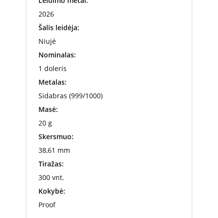
Leidimo metai:
2026
Šalis leidėja:
Niujė
Nominalas:
1 doleris
Metalas:
Sidabras (999/1000)
Masė:
20 g
Skersmuo:
38,61 mm
Tiražas:
300 vnt.
Kokybė:
Proof