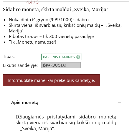
4.4 / 5
Sidabro moneta, skirta maldai „Sveika, Marija“
Nukaldinta iš gryno (999/1000) sidabro
Skirta vienai iš svarbiausių krikščionių maldų – „Sveika,
Marija“
Ribotas tiražas – tik 300 vienetų pasaulyje
Tik „Monetų namuose“!
Tipas:
PAVIENIS GAMINYS
Likutis sandėlyje:
IŠPARDUOTA!
Informuokite mane, kai prekė bus sandėlyje.
Apie monetą
Džiaugiamės pristatydami sidabro monetą
skirtą vienai iš svarbiausių krikščionių maldų
– „Sveika, Marija“.