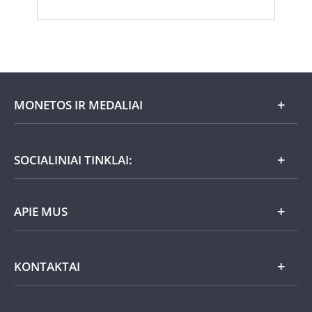
MONETOS IR MEDALIAI
Mėnesio pasiūlymai
SOCIALINIAI TINKLAI:
Dovanų idėjos
APIE MUS
Nauja
Lietuviška
Atsiliepimai
KONTAKTAI
Auksas
UAB „Monetų namai“
Aktualijos
Sidabras
Susisiekite su mumis