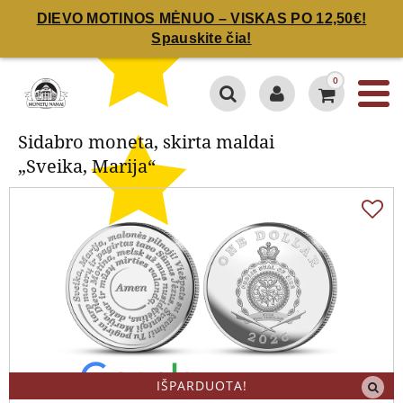
DIEVO MOTINOS MĖNUO – VISKAS PO 12,50€!
Spauskite čia!
Sidabro moneta, skirta maldai
„Sveika, Marija“
0
Sidabro moneta, skirta maldai
„Sveika, Marija“
IŠPARDUOTA!