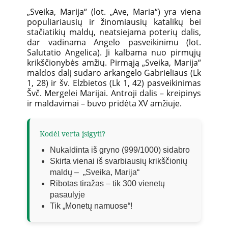
„Sveika, Marija“ (lot. „Ave, Maria“) yra viena
populiariausių ir žinomiausių katalikų bei
stačiatikių maldų, neatsiejama poterių dalis,
dar vadinama Angelo pasveikinimu (lot.
Salutatio Angelica). Ji kalbama nuo pirmųjų
krikščionybės amžių. Pirmąją „Sveika, Marija“
maldos dalį sudaro arkangelo Gabrieliaus (Lk
1, 28) ir šv. Elzbietos (Lk 1, 42) pasveikinimas
Švč. Mergelei Marijai. Antroji dalis – kreipinys
ir maldavimai – buvo pridėta XV amžiuje.
Kodėl verta įsigyti?
Nukaldinta iš gryno (999/1000) sidabro
Skirta vienai iš svarbiausių krikščionių
maldų – „Sveika, Marija“
Ribotas tiražas – tik 300 vienetų
pasaulyje
Tik „Monetų namuose“!