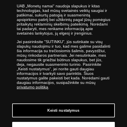
UAB „Monetų namai“ naudoja slapukus ir kitas
technologijas, kad mūsų svetainės veiktų saugiai ir
patikimai, sukurtų patogią ir suasmenintą
apsipirkimo patirtį bei užtikrintų pagal jūsų pomėgius
UAB „Monetų namai“ - žymiausių pasaulio monetų kalyklų atstovė ir
pritaikytų reklaminių skelbimų pateikimą. Norėdami
tai padaryti, mes renkame informaciją apie
oficiali kolekcinių monetų ir medalių platintoja Lietuvoje. Nuo 2009
svetainės lankytojus, jų elgesį ir įrenginius.
metų veikianti UAB „Monetų namai“ priklauso „Samlerhuset Group“
įmonių grupei.
Jei pasirinksite "SUTINKU", jūs sutinkate su visų
slapukų naudojimu ir tuo, kad mes galime pasidalinti
Viena didžiausių numizmatinių gaminių platintojų grupė Europoje
šia informacija su trečiosiomis šalimis, pavyzdžiui,
,,Samlerhuset Group“ turi padalinius 14-oje Europos šalių, kuriuose
mūsų rinkodaros partneriais. Jei nesutinkate, mes
dirba 400 darbuotojų. Įmonių grupei priklauso buvusi valstybinė
naudosime tik griežtai būtinus slapukus, bet jūs,
deja, negausite suasmeninto turinio. Pasirinkite
seniausia Norvegijos kalykla, veikianti nuo 1686 metų. Norvegijos
„Keisti nustatymus“, jei norite gauti daugiau
kalykla gamina kai kurias oficialias Norvegijos ir kitų šalių monetas,
informacijos ir tvarkyti savo parinktis. Šiuos
be to, kasmet kaldina Nobelio taikos premijos medalį. 2012 m.
nustatymus galite pakeisti bet kada. Norėdami gauti
įmonės apyvarta siekė 400 milijonų eurų.
daugiau informacijos, susipažinkite su mūsų
privatumo politiką
.
UAB „Monetų namai“ specialistai nuolatos tobulina savo žinias -
lanko parodas ir aukcionus visame pasaulyje - todėl įmonė savo
klientams siūlo tik aukščiausios kokybės gaminius.
Keisti nustatymus