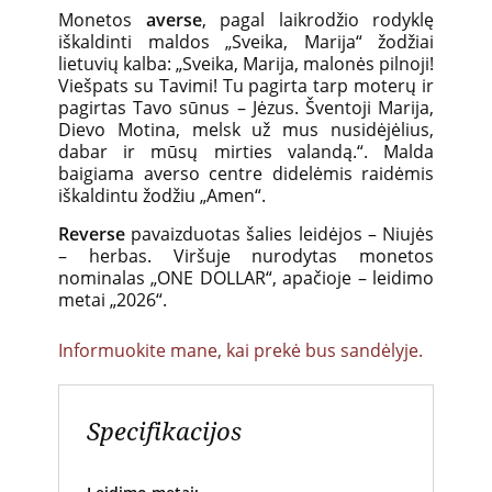
Monetos
averse
, pagal laikrodžio rodyklę
iškaldinti maldos „Sveika, Marija“ žodžiai
lietuvių kalba: „Sveika, Marija, malonės pilnoji!
Viešpats su Tavimi! Tu pagirta tarp moterų ir
pagirtas Tavo sūnus – Jėzus. Šventoji Marija,
Dievo Motina, melsk už mus nusidėjėlius,
dabar ir mūsų mirties valandą.“. Malda
baigiama averso centre didelėmis raidėmis
iškaldintu žodžiu „Amen“.
Reverse
pavaizduotas šalies leidėjos – Niujės
– herbas. Viršuje nurodytas monetos
nominalas „ONE DOLLAR“, apačioje – leidimo
metai „2026“.
Informuokite mane, kai prekė bus sandėlyje.
Specifikacijos