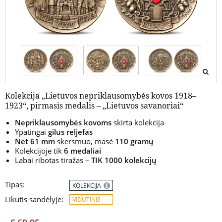
4.4 / 5
Kolekcija „Lietuvos nepriklausomybės kovos 1918–
1923“, pirmasis medalis – „Lietuvos savanoriai“
Nepriklausomybės kovoms
skirta kolekcija
Ypatingai
gilus reljefas
Net
61 mm
skersmuo, masė
110 gramų
Kolekcijoje tik
6 medaliai
Labai ribotas tiražas –
TIK 1000 kolekcijų
Tipas:
KOLEKCIJA
Likutis sandėlyje:
VIDUTINIS