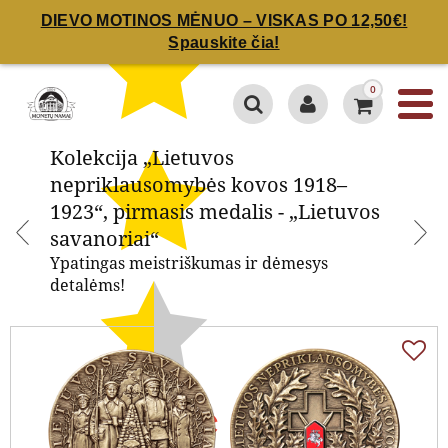
DIEVO MOTINOS MĖNUO – VISKAS PO 12,50€!
Spauskite čia!
Kolekcija „Lietuvos
nepriklausomybės kovos 1918–
0
1923“, pirmasis medalis -
Kolekcija „Lietuvos
„Lietuvos savanoriai“
nepriklausomybės kovos 1918–
1923“, pirmasis medalis - „Lietuvos
savanoriai“
Ypatingas meistriškumas ir dėmesys
detalėms!