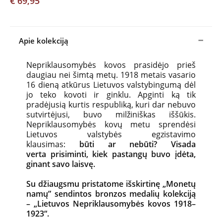
€ 69,95
Apie kolekciją
Nepriklausomybės kovos prasidėjo prieš
daugiau nei šimtą metų. 1918 metais vasario
16 dieną atkūrus Lietuvos valstybingumą dėl
jo teko kovoti ir ginklu. Apginti ką tik
pradėjusią kurtis respubliką, kuri dar nebuvo
sutvirtėjusi, buvo milžiniškas iššūkis.
Nepriklausomybės kovų metu sprendėsi
Lietuvos valstybės egzistavimo
klausimas:
būti ar nebūti? Visada
verta prisiminti, kiek pastangų buvo įdėta,
ginant savo laisvę.
Su džiaugsmu pristatome išskirtinę „Monetų
namų” sendintos bronzos medalių kolekciją
– „Lietuvos Nepriklausomybės kovos 1918–
1923“.