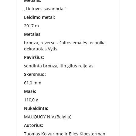
Medalis:
„Lietuvos savanoriai“
Leidimo metai:
2017 m.
Metalas:
bronza, reverse - šaltos emalės technika
dekoruotas Vytis
Paviršius:
sendinta bronza, itin gilus reljefas
Skersmuo:
61,0 mm
Masė:
110,0 g
Nukaldinta:
MAUQUOY N.V.(Belgija)
Autorius:
Tuomas Koivurinne ir Elles Kloosterman