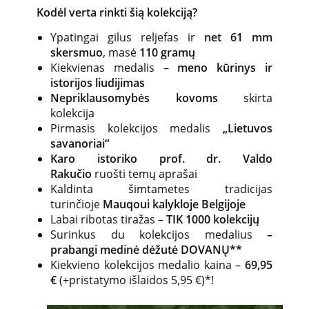
Kodėl verta rinkti šią kolekciją?
Ypatingai gilus reljefas ir
net
61 mm
skersmuo
, masė
110 gramų
Kiekvienas medalis –
meno kūrinys ir
istorijos liudijimas
Nepriklausomybės kovoms
skirta
kolekcija
Pirmasis kolekcijos medalis
„Lietuvos
savanoriai“
Karo istoriko prof. dr. Valdo
Rakučio
ruošti temų aprašai
Kaldinta šimtametes tradicijas
turinčioje
Mauqoui kalykloje Belgijoje
Labai ribotas tiražas –
TIK 1000 kolekcijų
Surinkus du kolekcijos medalius
–
prabangi medinė dėžutė DOVANŲ**
Kiekvieno kolekcijos medalio kaina –
6
9,95
€
(+pristatymo išlaidos 5,95 €)*!