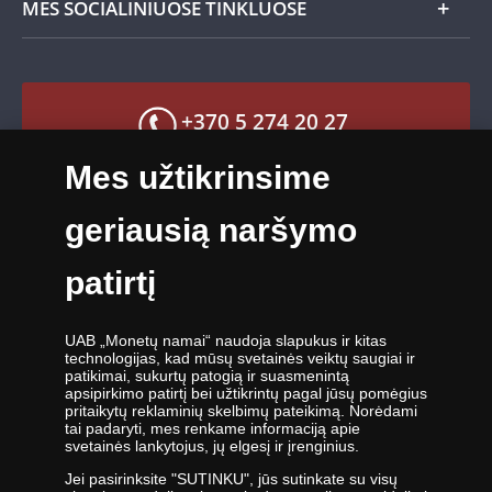
MES SOCIALINIUOSE TINKLUOSE
Grąžinimo garantija
Privatumo politika
Mokėjimo būdai
Facebook paskyra
Greitas pristatymas
X paskyra
+370 5 274 20 27
Grąžinimo garantija
Instagram paskyra
Mes užtikrinsime
Slapukų nustatymai
info@monetunamai.lt
YouTube paskyra
geriausią naršymo
TikTok paskyra
Darbo dienomis nuo 9:00 iki 17:00 val.
patirtį
UAB „Monetų namai“ naudoja slapukus ir kitas
technologijas, kad mūsų svetainės veiktų saugiai ir
patikimai, sukurtų patogią ir suasmenintą
apsipirkimo patirtį bei užtikrintų pagal jūsų pomėgius
UAB „Monetų namai“ - žymiausių pasaulio monetų kalyklų atstovė ir
pritaikytų reklaminių skelbimų pateikimą. Norėdami
tai padaryti, mes renkame informaciją apie
oficiali kolekcinių monetų ir medalių platintoja Lietuvoje. Nuo 2009
svetainės lankytojus, jų elgesį ir įrenginius.
metų veikianti UAB „Monetų namai“ priklauso „Samlerhuset Group“
įmonių grupei.
Jei pasirinksite "SUTINKU", jūs sutinkate su visų