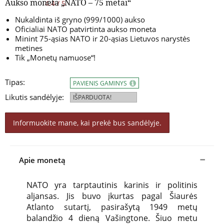
Aukso moneta „NATO – 75 metai“
4.4 / 5
Nukaldinta iš gryno (999/1000) aukso
Oficialiai NATO patvirtinta aukso moneta
Minint 75-ąsias NATO ir 20-ąsias Lietuvos narystės
metines
Tik „Monetų namuose“!
Tipas:
PAVIENIS GAMINYS
Likutis sandėlyje:
IŠPARDUOTA!
Informuokite mane, kai prekė bus sandėlyje.
Apie monetą
NATO yra tarptautinis karinis ir politinis
aljansas. Jis buvo įkurtas pagal Šiaurės
Atlanto sutartį, pasirašytą 1949 metų
balandžio 4 dieną Vašingtone. Šiuo metu