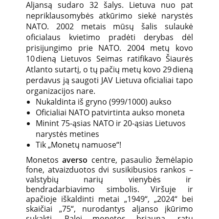
Aljansą sudaro 32 šalys. Lietuva nuo pat
nepriklausomybės atkūrimo siekė narystės
NATO. 2002 metais mūsų šalis sulaukė
oficialaus kvietimo pradėti derybas dėl
prisijungimo prie NATO. 2004 metų kovo
10 dieną Lietuvos Seimas ratifikavo Šiaurės
Atlanto sutartį, o tų pačių metų kovo 29 dieną
perdavus ją saugoti JAV Lietuva oficialiai tapo
organizacijos nare.
Nukaldinta iš gryno (999/1000) aukso
Oficialiai NATO patvirtinta aukso moneta
Minint 75-ąsias NATO ir 20-ąsias Lietuvos
narystės metines
Tik „Monetų namuose“!
Monetos
averso
centre, pasaulio žemėlapio
fone, atvaizduotos dvi susikibusios rankos –
valstybių narių vienybės ir
bendradarbiavimo simbolis. Viršuje ir
apačioje iškaldinti metai „1949“, „2024“ bei
skaičiai „75“, nurodantys aljanso įkūrimo
sukaktį. Palei monetos briauną, ratu