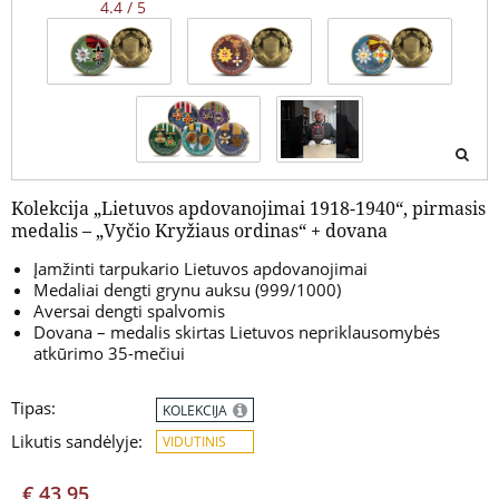
4.4 / 5
Kolekcija „Lietuvos apdovanojimai 1918-1940“, pirmasis
medalis – „Vyčio Kryžiaus ordinas“ + dovana
Įamžinti tarpukario Lietuvos apdovanojimai
Medaliai dengti grynu auksu (999/1000)
Aversai dengti spalvomis
Dovana – medalis skirtas Lietuvos nepriklausomybės
atkūrimo 35-mečiui
Tipas:
KOLEKCIJA
Likutis sandėlyje:
VIDUTINIS
€ 43,95