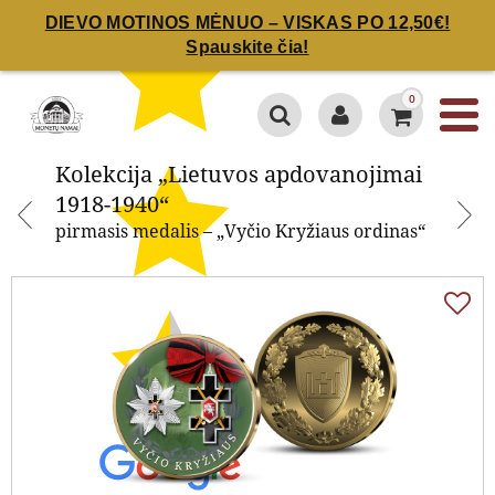
DIEVO MOTINOS MĖNUO – VISKAS PO 12,50€!
Spauskite čia!
Kolekcija „Lietuvos
apdovanojimai 1918-1940“
0
Kolekcija „Lietuvos apdovanojimai
1918-1940“
pirmasis medalis – „Vyčio Kryžiaus ordinas“