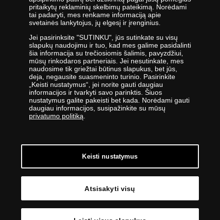
pritaikytų reklaminių skelbimų pateikimą. Norėdami
Viena didžiausių numizmatinių gaminių platintojų grupė Europoje
tai padaryti, mes renkame informaciją apie
,,Samlerhuset Group“ turi padalinius 14-oje Europos šalių, kuriuose
svetainės lankytojus, jų elgesį ir įrenginius.
dirba 400 darbuotojų. Įmonių grupei priklauso buvusi valstybinė
Jei pasirinksite "SUTINKU", jūs sutinkate su visų
seniausia Norvegijos kalykla, veikianti nuo 1686 metų. Norvegijos
slapukų naudojimu ir tuo, kad mes galime pasidalinti
kalykla gamina kai kurias oficialias Norvegijos ir kitų šalių monetas,
šia informacija su trečiosiomis šalimis, pavyzdžiui,
be to, kasmet kaldina Nobelio taikos premijos medalį. 2012 m.
mūsų rinkodaros partneriais. Jei nesutinkate, mes
įmonės apyvarta siekė 400 milijonų eurų.
naudosime tik griežtai būtinus slapukus, bet jūs,
deja, negausite suasmeninto turinio. Pasirinkite
UAB „Monetų namai“ specialistai nuolatos tobulina savo žinias -
„Keisti nustatymus“, jei norite gauti daugiau
informacijos ir tvarkyti savo parinktis. Šiuos
lanko parodas ir aukcionus visame pasaulyje - todėl įmonė savo
nustatymus galite pakeisti bet kada. Norėdami gauti
klientams siūlo tik aukščiausios kokybės gaminius.
daugiau informacijos, susipažinkite su mūsų
privatumo politiką
.
Keisti nustatymus
© Copyright 2026 - UAB „Monetų namai“ | Žalgirio g. 88, LT-
09303 Vilnius | Tel: +370 5 274 20 27
Atsisakyti visų