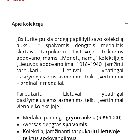
Apie kolekciją
Jūs turite puikią progą papildyti savo kolekciją
auksu ir spalvomis dengtais medaliais
skirtais tarpukariu Lietuvoje teiktiems
apdovanojimams. „Monetų namų“ kolekcijoje
„Lietuvos apdovanojimai 1918–1940“ įamžinti
tarpukariu Lietuvai ypatingai
pasižymėjusiems asmenims teikti įvertinimai
– ordinai ir medaliai.
Tarpukariu Lietuvai ypatingai
pasižymėjusiems asmenims teikti įvertinimai
vienoje kolekcijoje.
Medaliai padengti
grynu auksu
(999/1000)
Aversas dengtas
spalvomis
Kolekcija, įamžinanti
tarpukariu Lietuvoje
teiktus apdovanojimus