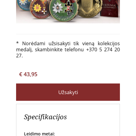
* Norėdami užsisakyti tik
vieną
kolekcijos
medalį, skambinkite telefonu +370 5 274 20
27.
€ 43,95
Užsakyti
Specifikacijos
Leidimo metai: