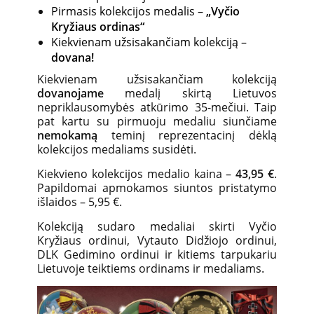
Pirmasis kolekcijos medalis –
„Vyčio
Kryžiaus ordinas“
Kiekvienam užsisakančiam kolekciją –
dovana!
Kiekvienam užsisakančiam kolekciją
dovanojame
medalį
skirtą Lietuvos
nepriklausomybės atkūrimo 35-mečiui. Taip
pat kartu su pirmuoju medaliu siunčiame
nemokamą
teminį reprezentacinį dėklą
kolekcijos medaliams susidėti.
Kiekvieno kolekcijos medalio kaina –
43,95 €
.
Papildomai apmokamos siuntos pristatymo
išlaidos
– 5,95 €.
Kolekciją sudaro medaliai skirti Vyčio
Kryžiaus ordinui, Vytauto Didžiojo ordinui,
DLK Gedimino ordinui ir kitiems tarpukariu
Lietuvoje teiktiems ordinams ir medaliams.