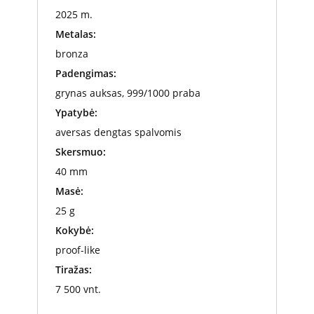
2025 m.
Metalas:
bronza
Padengimas:
grynas auksas, 999/1000 praba
Ypatybė:
aversas dengtas spalvomis
Skersmuo:
40 mm
Masė:
25 g
Kokybė:
proof-like
Tiražas:
7 500 vnt.