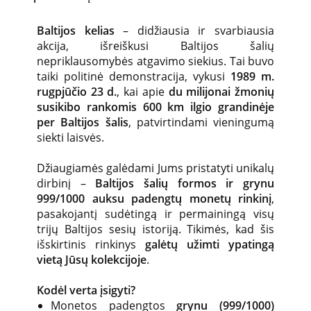
Baltijos kelias
– didžiausia ir svarbiausia
akcija, išreiškusi Baltijos šalių
nepriklausomybės atgavimo siekius. Tai buvo
taiki politinė demonstracija, vykusi
1989 m.
rugpjūčio 23 d.
, kai apie
du milijonai žmonių
susikibo rankomis 600 km ilgio grandinėje
per Baltijos šalis
, patvirtindami vieningumą
siekti laisvės.
Džiaugiamės galėdami Jums pristatyti unikalų
dirbinį –
Baltijos šalių formos ir grynu
999/1000 auksu padengtų monetų rinkinį
,
pasakojantį sudėtingą ir permainingą visų
trijų Baltijos sesių istoriją. Tikimės, kad šis
išskirtinis rinkinys
galėtų užimti ypatingą
vietą Jūsų kolekcijoje
.
Kodėl verta įsigyti?
Monetos padengtos
grynu (999/1000)