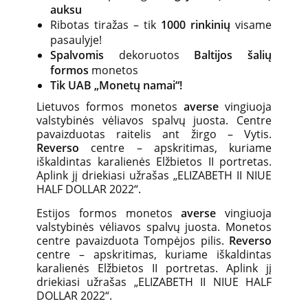
auksu
Ribotas tiražas – tik
1000 rinkinių
visame
pasaulyje!
Spalvomis
dekoruotos
Baltijos šalių
formos
monetos
Tik UAB „Monetų namai“
!
Lietuvos formos monetos
averse
vingiuoja
valstybinės vėliavos spalvų juosta. Centre
pavaizduotas raitelis ant žirgo – Vytis.
Reverso
centre – apskritimas, kuriame
iškaldintas karalienės Elžbietos II portretas.
Aplink jį driekiasi užrašas „ELIZABETH II NIUE
HALF DOLLAR 2022“.
Estijos formos monetos
averse
vingiuoja
valstybinės vėliavos spalvų juosta. Monetos
centre pavaizduota Tompėjos pilis.
Reverso
centre – apskritimas, kuriame iškaldintas
karalienės Elžbietos II portretas. Aplink jį
driekiasi užrašas „ELIZABETH II NIUE HALF
DOLLAR 2022“.