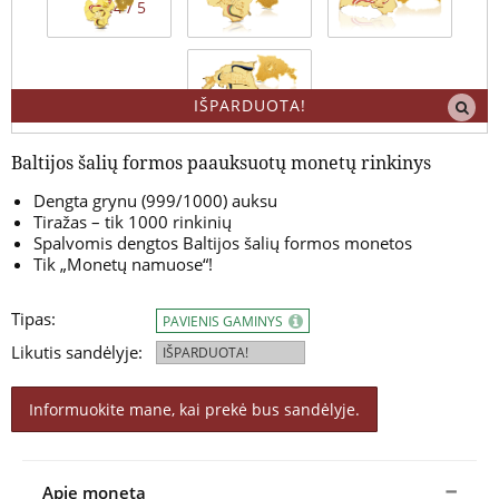
4.4 / 5
IŠPARDUOTA!
Baltijos šalių formos paauksuotų monetų rinkinys
Dengta grynu (999/1000) auksu
Tiražas – tik 1000 rinkinių
Spalvomis dengtos Baltijos šalių formos monetos
Tik „Monetų namuose“!
Tipas:
PAVIENIS GAMINYS
Likutis sandėlyje:
IŠPARDUOTA!
Informuokite mane, kai prekė bus sandėlyje.
Apie monetą