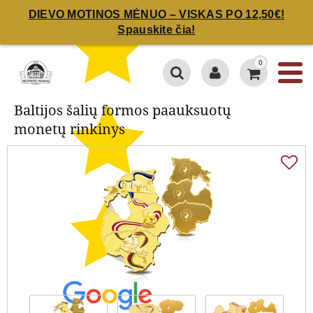
DIEVO MOTINOS MĖNUO – VISKAS PO 12,50€!
Spauskite čia!
Baltijos šalių formos paauksuotų
monetų rinkinys
0
Baltijos šalių formos paauksuotų
monetų rinkinys