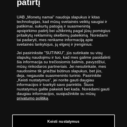
patirtį
UAB „Monetų namai“ naudoja slapukus ir kitas
technologijas, kad mūsų svetainės veiktų saugiai ir
patikimai, sukurtų patogią ir suasmenintą
apsipirkimo patirtį bei užtikrintų pagal jūsų pomėgius
UAB „Monetų namai“ - žymiausių pasaulio monetų kalyklų atstovė ir
pritaikytų reklaminių skelbimų pateikimą. Norėdami
tai padaryti, mes renkame informaciją apie
oficiali kolekcinių monetų ir medalių platintoja Lietuvoje. Nuo 2009
svetainės lankytojus, jų elgesį ir įrenginius.
metų veikianti UAB „Monetų namai“ priklauso „Samlerhuset Group“
įmonių grupei.
Jei pasirinksite "SUTINKU", jūs sutinkate su visų
slapukų naudojimu ir tuo, kad mes galime pasidalinti
Viena didžiausių numizmatinių gaminių platintojų grupė Europoje
šia informacija su trečiosiomis šalimis, pavyzdžiui,
,,Samlerhuset Group“ turi padalinius 14-oje Europos šalių, kuriuose
mūsų rinkodaros partneriais. Jei nesutinkate, mes
dirba 400 darbuotojų. Įmonių grupei priklauso buvusi valstybinė
naudosime tik griežtai būtinus slapukus, bet jūs,
deja, negausite suasmeninto turinio. Pasirinkite
seniausia Norvegijos kalykla, veikianti nuo 1686 metų. Norvegijos
„Keisti nustatymus“, jei norite gauti daugiau
kalykla gamina kai kurias oficialias Norvegijos ir kitų šalių monetas,
informacijos ir tvarkyti savo parinktis. Šiuos
be to, kasmet kaldina Nobelio taikos premijos medalį. 2012 m.
nustatymus galite pakeisti bet kada. Norėdami gauti
įmonės apyvarta siekė 400 milijonų eurų.
daugiau informacijos, susipažinkite su mūsų
privatumo politiką
.
UAB „Monetų namai“ specialistai nuolatos tobulina savo žinias -
lanko parodas ir aukcionus visame pasaulyje - todėl įmonė savo
klientams siūlo tik aukščiausios kokybės gaminius.
Keisti nustatymus