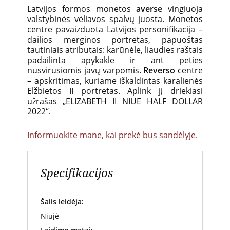
Latvijos formos monetos
averse
vingiuoja
valstybinės vėliavos spalvų juosta. Monetos
centre pavaizduota Latvijos personifikacija –
dailios merginos portretas, papuoštas
tautiniais atributais: karūnėle, liaudies raštais
padailinta apykakle ir ant peties
nusvirusiomis javų varpomis.
Reverso
centre
– apskritimas, kuriame iškaldintas karalienės
Elžbietos II portretas. Aplink jį driekiasi
užrašas „ELIZABETH II NIUE HALF DOLLAR
2022“.
Informuokite mane, kai prekė bus sandėlyje.
Specifikacijos
Šalis leidėja:
Niujė