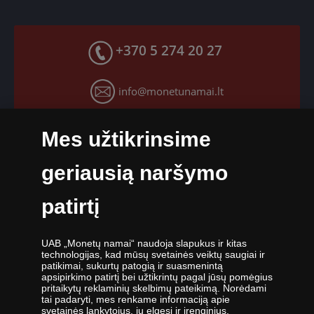
Mokėjimo būdai
Facebook paskyra
Greitas pristatymas
X paskyra
+370 5 274 20 27
Grąžinimo garantija
Instagram paskyra
Slapukų nustatymai
info@monetunamai.lt
YouTube paskyra
TikTok paskyra
Darbo dienomis nuo 9:00 iki 17:00 val.
Mes užtikrinsime
geriausią naršymo
patirtį
UAB „Monetų namai“ - žymiausių pasaulio monetų kalyklų atstovė ir
UAB „Monetų namai“ naudoja slapukus ir kitas
oficiali kolekcinių monetų ir medalių platintoja Lietuvoje. Nuo 2009
technologijas, kad mūsų svetainės veiktų saugiai ir
metų veikianti UAB „Monetų namai“ priklauso „Samlerhuset Group“
patikimai, sukurtų patogią ir suasmenintą
įmonių grupei.
apsipirkimo patirtį bei užtikrintų pagal jūsų pomėgius
pritaikytų reklaminių skelbimų pateikimą. Norėdami
Viena didžiausių numizmatinių gaminių platintojų grupė Europoje
tai padaryti, mes renkame informaciją apie
,,Samlerhuset Group“ turi padalinius 14-oje Europos šalių, kuriuose
svetainės lankytojus, jų elgesį ir įrenginius.