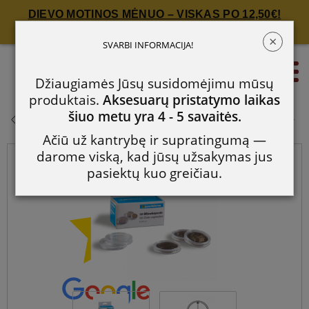
DIEVO MOTINOS MĖNUO – VISKAS PO 12,50€!
Spauskite čia!
×
Apvalios kapsulės CAPS:
SVARBI INFORMACIJA!
monetoms iki 30 mm
0
Džiaugiamės Jūsų susidomėjimu mūsų
produktais.
Aksesuarų pristatymo laikas
Apvalios kapsulės CAPS: monetoms
šiuo metu yra 4 - 5 savaitės.
iki 30 mm
Ačiū už kantrybę ir supratingumą —
darome viską, kad jūsų užsakymas jus
pasiektų kuo greičiau.