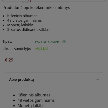
4.4 / 5
Pradedančiojo kolekcininko rinkinys
Kišeninis albumas
48 vietos gaminiams
Monetų laikiklis
5 kartus didinantis stiklas
Tipas:
PAVIENIS GAMINYS
Likutis sandėlyje:
AUKŠTAS
€ 29
Apie produktą
Kišeninis albumas
48 vietos gaminiams
Monetų laikiklis