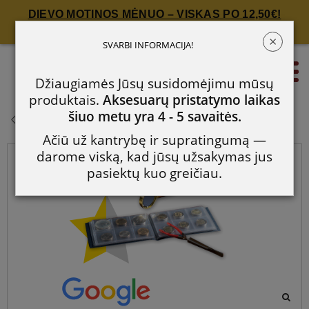
DIEVO MOTINOS MĖNUO – VISKAS PO 12,50€!
Spauskite čia!
×
Pradedančiojo kolekcininko
SVARBI INFORMACIJA!
rinkinys
0
Džiaugiamės Jūsų susidomėjimu mūsų
produktais.
Aksesuarų pristatymo laikas
Pradedančiojo kolekcininko
šiuo metu yra 4 - 5 savaitės.
rinkinys
Ačiū už kantrybę ir supratingumą —
darome viską, kad jūsų užsakymas jus
pasiektų kuo greičiau.