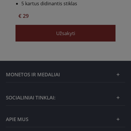
5 kartus didinantis stiklas
€ 29
Užsakyti
MONETOS IR MEDALIAI
Mėnesio pasiūlymai
SOCIALINIAI TINKLAI:
Dovanų idėjos
APIE MUS
Nauja