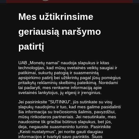
TikTok paskyra
Darbo dienomis nuo 9:00 iki 17:00 val.
Mes užtikrinsime
geriausią naršymo
patirtį
UAB „Monetų namai“ - žymiausių pasaulio monetų kalyklų atstovė ir
UAB „Monetų namai“ naudoja slapukus ir kitas
oficiali kolekcinių monetų ir medalių platintoja Lietuvoje. Nuo 2009
technologijas, kad mūsų svetainės veiktų saugiai ir
metų veikianti UAB „Monetų namai“ priklauso „Samlerhuset Group“
patikimai, sukurtų patogią ir suasmenintą
įmonių grupei.
apsipirkimo patirtį bei užtikrintų pagal jūsų pomėgius
pritaikytų reklaminių skelbimų pateikimą. Norėdami
Viena didžiausių numizmatinių gaminių platintojų grupė Europoje
tai padaryti, mes renkame informaciją apie
,,Samlerhuset Group“ turi padalinius 14-oje Europos šalių, kuriuose
svetainės lankytojus, jų elgesį ir įrenginius.
dirba 400 darbuotojų. Įmonių grupei priklauso buvusi valstybinė
Jei pasirinksite "SUTINKU", jūs sutinkate su visų
seniausia Norvegijos kalykla, veikianti nuo 1686 metų. Norvegijos
slapukų naudojimu ir tuo, kad mes galime pasidalinti
kalykla gamina kai kurias oficialias Norvegijos ir kitų šalių monetas,
šia informacija su trečiosiomis šalimis, pavyzdžiui,
be to, kasmet kaldina Nobelio taikos premijos medalį. 2012 m.
mūsų rinkodaros partneriais. Jei nesutinkate, mes
įmonės apyvarta siekė 400 milijonų eurų.
naudosime tik griežtai būtinus slapukus, bet jūs,
deja, negausite suasmeninto turinio. Pasirinkite
UAB „Monetų namai“ specialistai nuolatos tobulina savo žinias -
„Keisti nustatymus“, jei norite gauti daugiau
lanko parodas ir aukcionus visame pasaulyje - todėl įmonė savo
informacijos ir tvarkyti savo parinktis. Šiuos