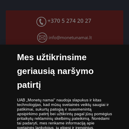
Mokėjimo būdai
Facebook paskyra
Greitas pristatymas
X paskyra
+370 5 274 20 27
Grąžinimo garantija
Instagram paskyra
Slapukų nustatymai
info@monetunamai.lt
YouTube paskyra
TikTok paskyra
Darbo dienomis nuo 9:00 iki 17:00 val.
Mes užtikrinsime
geriausią naršymo
patirtį
UAB „Monetų namai“ - žymiausių pasaulio monetų kalyklų atstovė ir
UAB „Monetų namai“ naudoja slapukus ir kitas
oficiali kolekcinių monetų ir medalių platintoja Lietuvoje. Nuo 2009
technologijas, kad mūsų svetainės veiktų saugiai ir
metų veikianti UAB „Monetų namai“ priklauso „Samlerhuset Group“
patikimai, sukurtų patogią ir suasmenintą
įmonių grupei.
apsipirkimo patirtį bei užtikrintų pagal jūsų pomėgius
pritaikytų reklaminių skelbimų pateikimą. Norėdami
Viena didžiausių numizmatinių gaminių platintojų grupė Europoje
tai padaryti, mes renkame informaciją apie
,,Samlerhuset Group“ turi padalinius 14-oje Europos šalių, kuriuose
svetainės lankytojus, jų elgesį ir įrenginius.