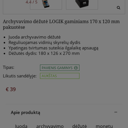
4.4 / 5
Archyvavimo dėžutė LOGIK gaminiams 170 x 120 mm
pakuotėse
Juoda archyvavimo dėžutė
Reguliuojamas vidinių
skyrelių dydis
Ypatingas tvirtumas suteikia ilgalaikę apsaugą
Dėžutės dydis: 180 x 126 x 270 mm
Tipas:
PAVIENIS GAMINYS
Likutis sandėlyje:
AUKŠTAS
€ 39
Apie produktą
Juoda archyvavimo dėžutė monetų