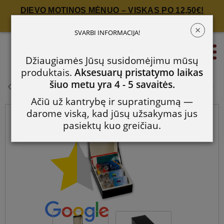
DIEVO MOTINOS MĖNUO – VISKAS PO 12,50€!
Spauskite čia!
×
Archyvavimo dėžutė LOGIK
SVARBI INFORMACIJA!
gaminiams 170 x 120 mm
0
Džiaugiamės Jūsų susidomėjimu mūsų
pakuotėse
produktais.
Aksesuarų pristatymo laikas
Archyvavimo dėžutė LOGIK
šiuo metu yra 4 - 5 savaitės.
gaminiams 170 x 120 mm pakuotėse
Ačiū už kantrybę ir supratingumą —
darome viską, kad jūsų užsakymas jus
pasiektų kuo greičiau.