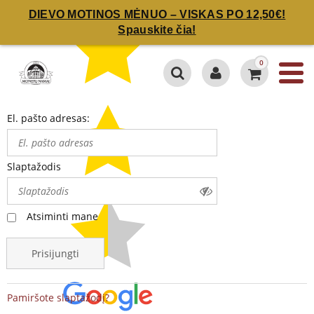
DIEVO MOTINOS MĖNUO – VISKAS PO 12,50€!
Spauskite čia!
0
El. pašto adresas:
Slaptažodis
Atsiminti mane
Prisijungti
Pamiršote slaptažodį?