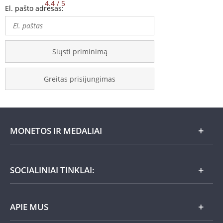
4.4 / 5
El. pašto adresas:
Siųsti priminimą
Greitas prisijungimas
MONETOS IR MEDALIAI
Mėnesio pasiūlymai
SOCIALINIAI TINKLAI:
Dovanų idėjos
APIE MUS
Nauja