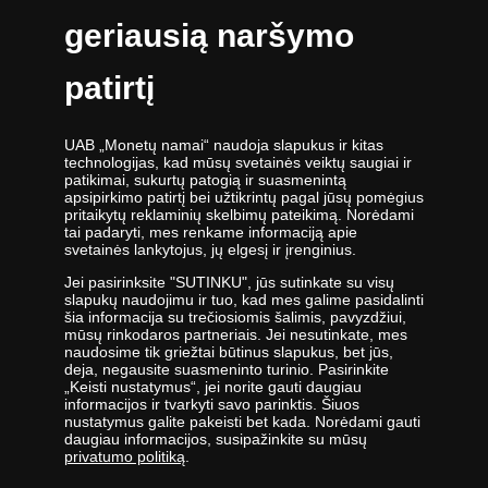
YouTube paskyra
geriausią naršymo
TikTok paskyra
Darbo dienomis nuo 9:00 iki 17:00 val.
patirtį
UAB „Monetų namai“ naudoja slapukus ir kitas
technologijas, kad mūsų svetainės veiktų saugiai ir
patikimai, sukurtų patogią ir suasmenintą
apsipirkimo patirtį bei užtikrintų pagal jūsų pomėgius
UAB „Monetų namai“ - žymiausių pasaulio monetų kalyklų atstovė ir
pritaikytų reklaminių skelbimų pateikimą. Norėdami
tai padaryti, mes renkame informaciją apie
oficiali kolekcinių monetų ir medalių platintoja Lietuvoje. Nuo 2009
svetainės lankytojus, jų elgesį ir įrenginius.
metų veikianti UAB „Monetų namai“ priklauso „Samlerhuset Group“
įmonių grupei.
Jei pasirinksite "SUTINKU", jūs sutinkate su visų
slapukų naudojimu ir tuo, kad mes galime pasidalinti
Viena didžiausių numizmatinių gaminių platintojų grupė Europoje
šia informacija su trečiosiomis šalimis, pavyzdžiui,
,,Samlerhuset Group“ turi padalinius 14-oje Europos šalių, kuriuose
mūsų rinkodaros partneriais. Jei nesutinkate, mes
dirba 400 darbuotojų. Įmonių grupei priklauso buvusi valstybinė
naudosime tik griežtai būtinus slapukus, bet jūs,
deja, negausite suasmeninto turinio. Pasirinkite
seniausia Norvegijos kalykla, veikianti nuo 1686 metų. Norvegijos
„Keisti nustatymus“, jei norite gauti daugiau
kalykla gamina kai kurias oficialias Norvegijos ir kitų šalių monetas,
informacijos ir tvarkyti savo parinktis. Šiuos
be to, kasmet kaldina Nobelio taikos premijos medalį. 2012 m.
nustatymus galite pakeisti bet kada. Norėdami gauti
įmonės apyvarta siekė 400 milijonų eurų.
daugiau informacijos, susipažinkite su mūsų
privatumo politiką
.
UAB „Monetų namai“ specialistai nuolatos tobulina savo žinias -