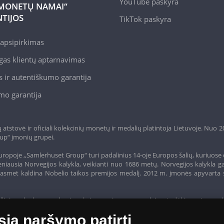
YouTube paskyra
MONETŲ NAMAI“
TIJOS
TikTok paskyra
apsipirkimas
gas klientų aptarnavimas
 ir autentiškumo garantija
mo garantija
tstovė ir oficiali kolekcinių monetų ir medalių platintoja Lietuvoje. Nuo 
up“ įmonių grupei.
ropoje ,,Samlerhuset Group“ turi padalinius 14-oje Europos šalių, kuriuose 
niausia Norvegijos kalykla, veikianti nuo 1686 metų. Norvegijos kalykla g
o, kasmet kaldina Nobelio taikos premijos medalį. 2012 m. įmonės apyvarta 
žinias - lanko parodas ir aukcionus visame pasaulyje - todėl įmonė savo 
sią naršymo patirtį