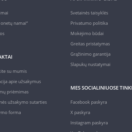
pimai
Svetainės taisyklės
onetų namai“
Privatumo politika
jos
Mokėjimo būdai
Greitas pristatymas
Grąžinimo garantija
KTAI
Slapukų nustatymai
kite su mumis
cija apie užsakymus
MES SOCIALINIUOSE TIN
mų priėmimas
nės užsakymo sutarties
Facebook paskyra
kymo forma
X paskyra
Instagram paskyra