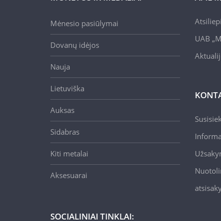
Atsilie
Mėnesio pasiūlymai
UAB „M
Dovanų idėjos
Aktuali
Nauja
Lietuviška
KONTA
Auksas
Susisie
Sidabras
Informa
Kiti metalai
Užsaky
Nuotoli
Aksesuarai
atsisa
SOCIALINIAI TINKLAI: