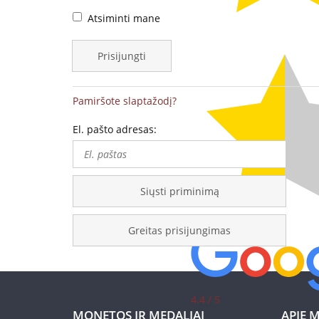
Atsiminti mane
ir
Lietuvoje
oficiali
Prisijungti
kolekcinių
monetų
Pamiršote slaptažodį?
ir
El. pašto adresas:
medalių
platintoja
Siųsti priminimą
Lietuvoje
Greitas prisijungimas
4.4 / 5
MONETOS IR MEDALIAI
APIE 