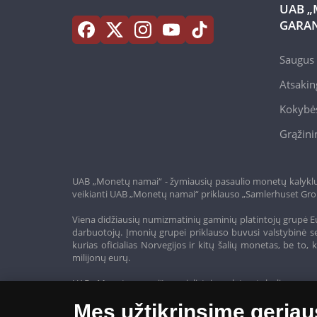
UAB „
GARAN
Saugus 
Atsakin
Kokybės
Grąžini
UAB „Monetų namai“ - žymiausių pasaulio monetų kalyklų a
veikianti UAB „Monetų namai“ priklauso „Samlerhuset Gro
Viena didžiausių numizmatinių gaminių platintojų grupė Eu
darbuotojų. Įmonių grupei priklauso buvusi valstybinė se
kurias oficialias Norvegijos ir kitų šalių monetas, be t
milijonų eurų.
UAB „Monetų namai“ specialistai nuolatos tobulina savo 
siūlo tik aukščiausios kokybės gaminius.
Mes užtikrinsime geriau