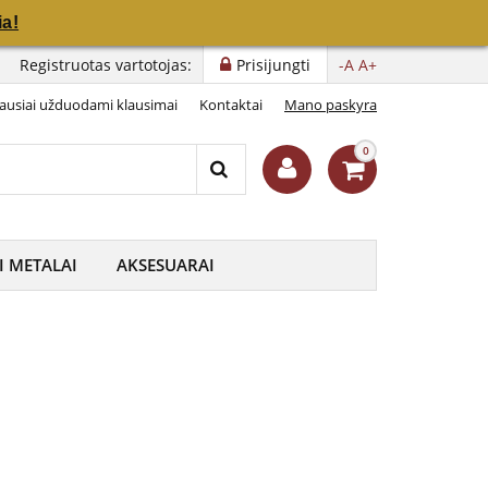
a!
a!
Registruotas vartotojas:
Prisijungti
-A
A+
ausiai užduodami klausimai
Kontaktai
Mano paskyra
0
I METALAI
AKSESUARAI