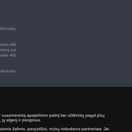
Užsakyti
2009 metų
dirba 400
amina kai
siekė 400
klientams
suasmenintą apsipirkimo patirtį bei užtikrintų pagal jūsų
ų elgesį ir įrenginius.
siomis šalimis, pavyzdžiui, mūsų rinkodaros partneriais. Jei