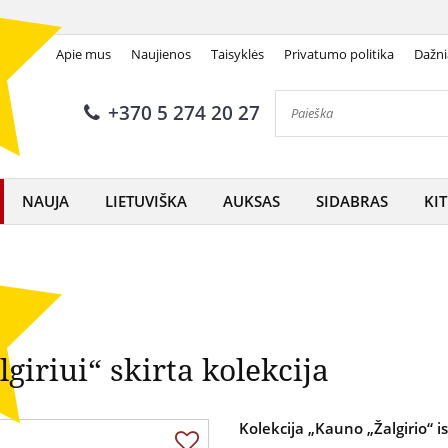
Apie mus
Naujienos
Taisyklės
Privatumo politika
Dažni
iam Kauno „Žalgiriui“ skirta 
+370 5 274 20 27
NAUJA
LIETUVIŠKA
AUKSAS
SIDABRAS
KIT
iriui“ skirta kolekcija
Kolekcija „Kauno „Žalgirio“ i