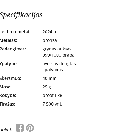
Specifikacijos
Leidimo metai:
2024 m.
Metalas:
bronza
Padengimas:
grynas auksas,
999/1000 praba
Ypatybė:
aversas dengtas
spalvomis
Skersmuo:
40 mm
Masė:
25 g
Kokybė:
proof-like
Tiražas:
7 500 vnt.
dalinti: