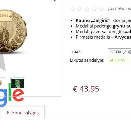
Įvertinkite p
Kauno „Žalgirio“
istorija 
Medaliai padengti
grynu
a
Medalių aversai dengti
spa
Pirmasis medalis –
Arvydas
Tipas:
KOLEKCIJA
Likutis sandėlyje:
AUKŠTAS
€ 43,95
Pirkimo sąlygos