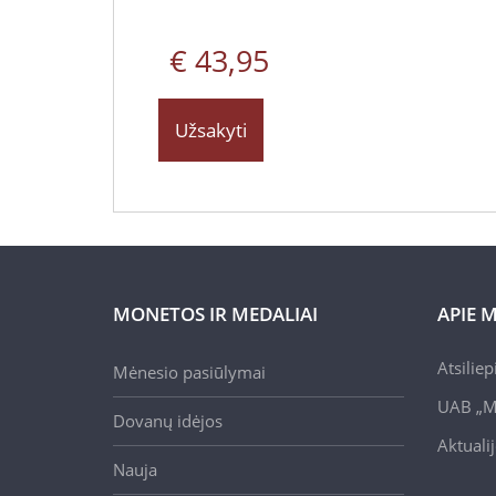
€ 43,95
Užsakyti
MONETOS IR MEDALIAI
APIE 
Atsilie
Mėnesio pasiūlymai
UAB „M
Dovanų idėjos
Aktuali
Nauja