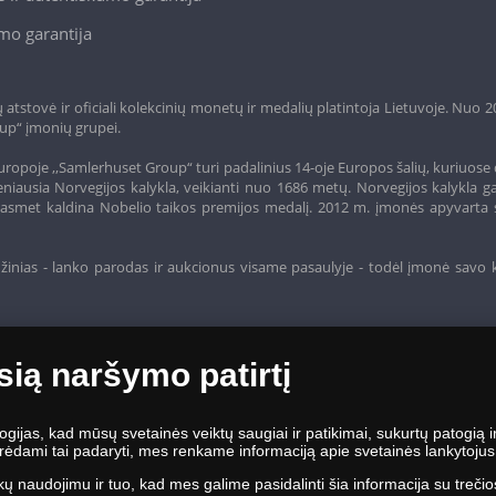
mo garantija
tstovė ir oficiali kolekcinių monetų ir medalių platintoja Lietuvoje. Nuo 
up“ įmonių grupei.
ropoje ,,Samlerhuset Group“ turi padalinius 14-oje Europos šalių, kuriuose 
niausia Norvegijos kalykla, veikianti nuo 1686 metų. Norvegijos kalykla g
o, kasmet kaldina Nobelio taikos premijos medalį. 2012 m. įmonės apyvarta 
žinias - lanko parodas ir aukcionus visame pasaulyje - todėl įmonė savo 
sią naršymo patirtį
jas, kad mūsų svetainės veiktų saugiai ir patikimai, sukurtų patogią ir 
ėdami tai padaryti, mes renkame informaciją apie svetainės lankytojus, j
kų naudojimu ir tuo, kad mes galime pasidalinti šia informacija su trečio