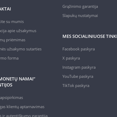
Grąžinimo garantija
KTAI
Slapukų nustatymai
kite su mumis
cija apie užsakymus
MES SOCIALINIUOSE TIN
mų priėmimas
nės užsakymo sutarties
Facebook paskyra
kymo forma
X paskyra
Instagram paskyra
YouTube paskyra
MONETŲ NAMAI“
TIJOS
TikTok paskyra
apsipirkimas
gas klientų aptarnavimas
 ir autentiškumo garantija