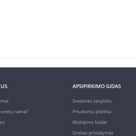
MUS
APSIPIRKIMO GIDAS
pimai
Svetainės taisyklės
onetų namai“
Privatumo politika
jos
Mokėjimo būdai
Greitas pristatymas