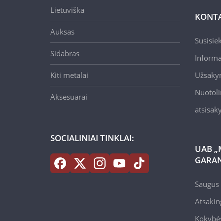
Lietuviška
KONTA
Auksas
Susisie
Sidabras
Informa
Kiti metalai
Užsaky
Nuotoli
Aksesuarai
atsisa
SOCIALINIAI TINKLAI:
UAB „
GARAN
Saugus 
Atsakin
Kokybės