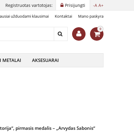
Registruotas vartotojas:
Prisijungti
-A
A+
ausiai užduodami klausimai
Kontaktai
Mano paskyra
kolekcija
0
I METALAI
AKSESUARAI
storija“, pirmasis medalis – „Arvydas Sabonis“