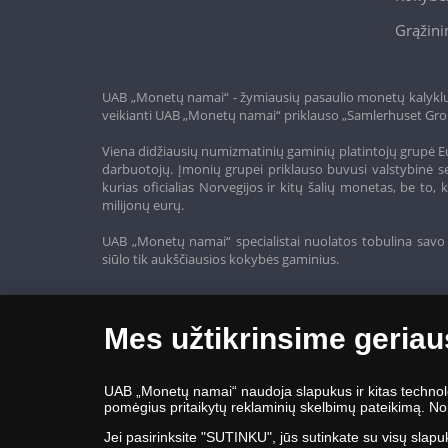
Grąžini
UAB „Monetų namai“ - žymiausių pasaulio monetų kalyklų a
veikianti UAB „Monetų namai“ priklauso „Samlerhuset Gro
Viena didžiausių numizmatinių gaminių platintojų grupė Eu
darbuotojų. Įmonių grupei priklauso buvusi valstybinė se
kurias oficialias Norvegijos ir kitų šalių monetas, be t
milijonų eurų.
UAB „Monetų namai“ specialistai nuolatos tobulina savo 
siūlo tik aukščiausios kokybės gaminius.
Mes užtikrinsime geriau
UAB „Monetų namai“ naudoja slapukus ir kitas technologi
pomėgius pritaikytų reklaminių skelbimų pateikimą. Nor
Jei pasirinksite "SUTINKU", jūs sutinkate su visų slapu