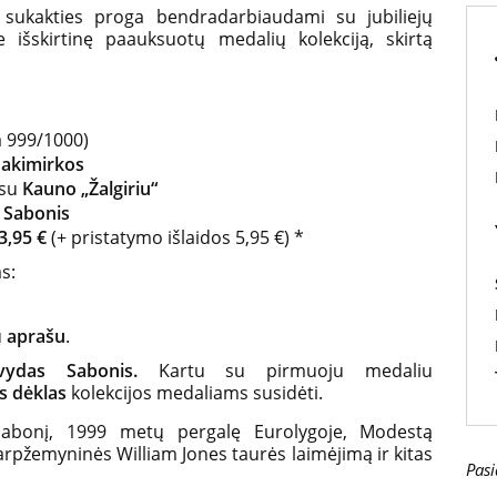
 sukakties proga bendradarbiaudami su jubiliejų
 išskirtinę paauksuotų medalių kolekciją, skirtą
 999/1000)
 akimirkos
 su
Kauno „Žalgiriu“
 Sabonis
3,95 €
(+ pristatymo išlaidos 5,95 €) *
s:
u
aprašu
.
rvydas Sabonis.
Kartu su pirmuoju medaliu
s dėklas
kolekcijos medaliams susidėti.
abonį, 1999 metų pergalę Eurolygoje, Modestą
arpžemyninės William Jones taurės laimėjimą ir kitas
Pasi