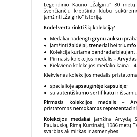
Legendinio Kauno „Žalgirio“ 80 metų
švenčiančiu krepšinio klubu sukūrėme
įamžinti „Žalgirio“ istoriją.
Kodėl verta rinkti šią kolekciją?
Medaliai padengti
grynu auksu
(praba
Įamžinti
žaidėjai
,
treneriai
bei
triumfo
Kolekcija kuriama bendradarbiaujant
Pirmasis kolekcijos medalis –
Arvydas
Kiekvieno kolekcijos medalio kaina –
4
Kiekvienas kolekcijos medalis pristatoma
specialioje
apsauginėje kapsulėje;
su
autentiškumo sertifikatu
ir išsami
Pirmasis kolekcijos medalis – A
pristatomas
nemokamas reprezentacini
Kolekcijos medaliai
įamžina Arvydą S
Paulauską, Rimą Kurtinaitį, 1986 metų T
svarbias akimirkas ir asmenybes.