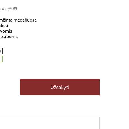
irmieji!
įamžinta medaliuose
uksu
lvomis
 Sabonis
Užsakyti