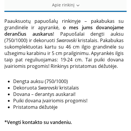
Apie rinkinį
Paauksuotų papuošalų rinkinyje – pakabukas su
grandinėle ir apyrankė,
o mes jums dovanojame
derančius auskarus
! Papuošalai dengti auksu
(750/1000) ir dekoruoti
Swarovski
kristalais. Pakabukas
sukomplektuotas kartu su 46 cm ilgio grandinėle su
užsegimu karabinu ir 5 cm prailginimu. Apyrankės ilgis
taip pat reguliuojamas: 19-24 cm. Tai puiki dovana
įvairiomis progomis! Rinkinys pristatomas dėžutėje.
Dengta auksu (750/1000)
Dekoruota
Swarovski
kristalais
Dovana – derantys auskarai!
Puiki dovana įvairiomis progomis!
Pristatoma dėžutėje
*Vengti kontakto su vandeniu.