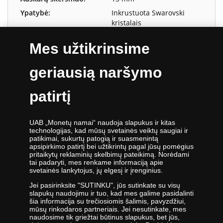
Ypatybė:
Inkrustuota Swarovski
kristalais
Mes užtikrinsime
geriausią naršymo
Gerb. kliente,
patirtį
Atsiprašome, šis produktas yra
išparduotas
.
Jeigu Jus domina panašūs produktai,
UAB „Monetų namai“ naudoja slapukus ir kitas
apsilankykite mūsų parduotuvėje adresu
technologijas, kad mūsų svetainės veiktų saugiai ir
www.monetunamai.lt:
patikimai, sukurtų patogią ir suasmenintą
apsipirkimo patirtį bei užtikrintų pagal jūsų pomėgius
pritaikytų reklaminių skelbimų pateikimą. Norėdami
tai padaryti, mes renkame informaciją apie
DAUGIAU PASIŪLYMŲ
svetainės lankytojus, jų elgesį ir įrenginius.
WWW.MONETUNAMAI.LT
Jei pasirinksite "SUTINKU", jūs sutinkate su visų
slapukų naudojimu ir tuo, kad mes galime pasidalinti
šia informacija su trečiosiomis šalimis, pavyzdžiui,
mūsų rinkodaros partneriais. Jei nesutinkate, mes
Informuokite mane, kai prekė bus sandėlyje.
naudosime tik griežtai būtinus slapukus, bet jūs,