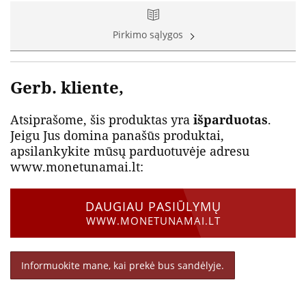
Pirkimo sąlygos
Gerb. kliente,
Atsiprašome, šis produktas yra
išparduotas
.
Jeigu Jus domina panašūs produktai,
apsilankykite mūsų parduotuvėje adresu
www.monetunamai.lt:
DAUGIAU PASIŪLYMŲ
WWW.MONETUNAMAI.LT
Informuokite mane, kai prekė bus sandėlyje.