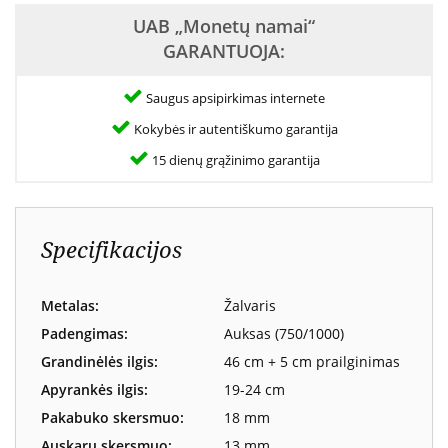
UAB „Monetų namai“
GARANTUOJA:
Saugus apsipirkimas internete
Kokybės ir autentiškumo garantija
15 dienų grąžinimo garantija
Specifikacijos
Metalas:
Žalvaris
Padengimas:
Auksas (750/1000)
Grandinėlės ilgis:
46 cm + 5 cm prailginimas
Apyrankės ilgis:
19-24 cm
Pakabuko skersmuo:
18 mm
Auskarų skersmuo:
13 mm