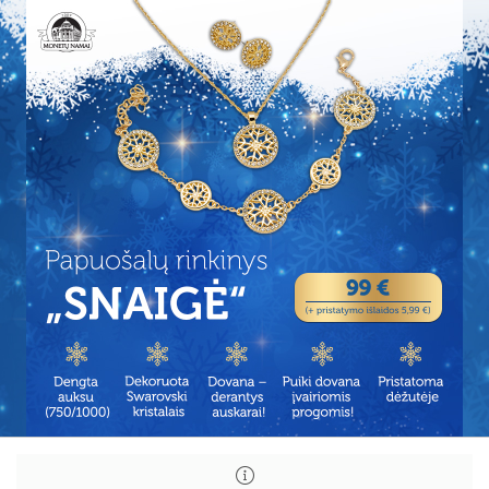
Papuošalų
Papuošalų
rinkinys
rinkinys
„Snaigė“
„Snaigė“