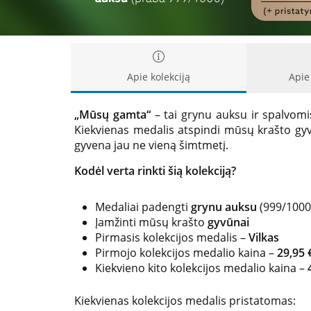
Apie kolekciją
Apie
„Mūsų gamta“
– tai grynu auksu ir spalvomis
Kiekvienas medalis atspindi mūsų krašto gyvū
gyvena jau ne vieną šimtmetį.
Kodėl verta rinkti šią kolekciją?
Medaliai padengti
grynu auksu
(999/1000
Įamžinti mūsų krašto
gyvūnai
Pirmasis kolekcijos medalis –
Vilkas
Pirmojo kolekcijos medalio kaina –
29,95 
Kiekvieno kito kolekcijos medalio kaina –
Kiekvienas kolekcijos medalis pristatomas: