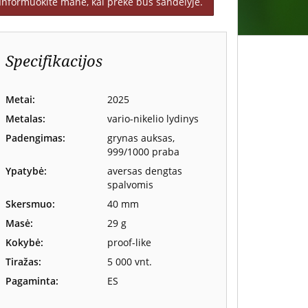
Informuokite mane, kai prekė bus sandėlyje.
Specifikacijos
Metai:
2025
Metalas:
vario-nikelio lydinys
Padengimas:
grynas auksas,
999/1000 praba
Ypatybė:
aversas dengtas
spalvomis
Skersmuo:
40 mm
Masė:
29 g
Kokybė:
proof-like
Tiražas:
5 000 vnt.
Pagaminta:
ES