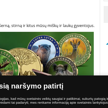
, šerną, stirną ir kitus mūsų miškų ir laukų gyventojus.
sią naršymo patirtį
jas, kad mūsų svetainės veiktų saugiai ir patikimai, sukurtų patogią ir 
ėdami tai padaryti, mes renkame informaciją apie svetainės lankytojus, j
 kolekciją. Įprasta medalio kaina – 43,95 € (+