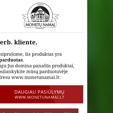
erb. kliente,
siprašome, šis produktas yra
šparduotas
.
igu Jus domina panašūs produktai,
psilankykite mūsų parduotuvėje
dresu www.monetunamai.lt:
DAUGIAU PASIŪLYMŲ
WWW.MONETUNAMAI.LT