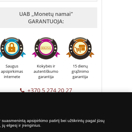
UAB „Monetų namai“
GARANTUOJA:
Saugus
Kokybės ir
15 dienų
apsipirkimas
autentiškumo
grąžinimo
internete
garantija
garantija
+370 5 274 20 27
suasmenintą apsipirkimo patirtį bei užtikrintų pagal jūsų
ų elgesį ir įrenginius.