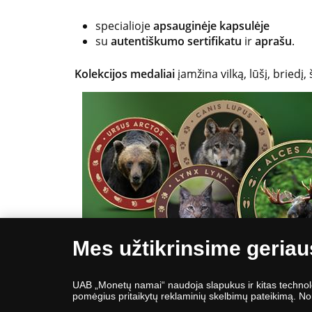
specialioje
apsauginėje kapsulėje
su
autentiškumo sertifikatu
ir
aprašu
.
Kolekcijos medaliai
įamžina vilką, lūšį, briedį
Mes užtikrinsime geriau
UAB „Monetų namai“ naudoja slapukus ir kitas technologi
pomėgius pritaikytų reklaminių skelbimų pateikimą. Nor
* Nurodyta kaina galioja tik užsisakant