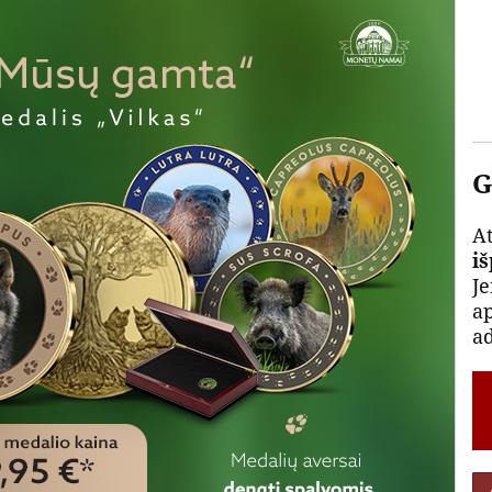
G
At
i
Je
a
a