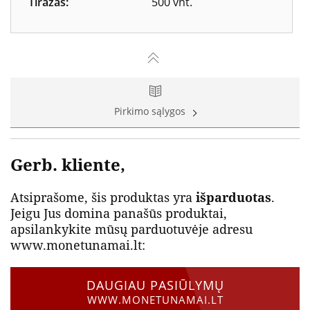
Tiražas:
500 vnt.
Pirkimo sąlygos
Gerb. kliente,
Atsiprašome, šis produktas yra
išparduotas
.
Jeigu Jus domina panašūs produktai,
apsilankykite mūsų parduotuvėje adresu
www.monetunamai.lt:
DAUGIAU PASIŪLYMŲ
WWW.MONETUNAMAI.LT