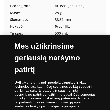
Padengimas:
Auksas (999/1000)
Masė:
28 g
Skersmuo:
38,61 mm
Kokybė:
Proof-like
Tiražas:
500 vnt.
Mes užtikrinsime
geriausią naršymo
Gerb. kliente,
patirtį
Atsiprašome, šis produktas yra
išparduotas
.
Jeigu Jus domina panašūs produktai,
UAB „Monetų namai“ naudoja slapukus ir kitas
apsilankykite mūsų parduotuvėje adresu
technologijas, kad mūsų svetainės veiktų saugiai ir
www.monetunamai.lt:
patikimai, sukurtų patogią ir suasmenintą
apsipirkimo patirtį bei užtikrintų pagal jūsų pomėgius
pritaikytų reklaminių skelbimų pateikimą. Norėdami
tai padaryti, mes renkame informaciją apie
DAUGIAU PASIŪLYMŲ
svetainės lankytojus, jų elgesį ir įrenginius.