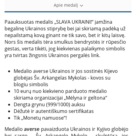
Apie medalį
Paauksuotas medalis
„SLAVA UKRAINI!“
įamžina
begalinę Ukrainos stiprybę bei jai skiriamą padėką už
nepailstamą kovą ginant ne tik savo, bet ir kitų laisvę.
Nors šis medalis tėra smulkus bendrystės ir rūpesčio
gestas, verta tikėti, jog kiekvienas palaikymo simbolis
yra tvirtas žingsnis Ukrainos pergalės link.
Medalio averse Ukrainos ir jos sostinės Kijevo
globėjas Šv. Arkangelas Mykolas - kovos su
blogiu simbolis
10 eurų nuo kiekvieno parduoto medalio
skiriama organizacijai „Mėlyna ir geltona“
Dengta grynu (999/1000) auksu
Dėžutė ir autentiškumo sertifikatas
Tik „Monetų namuose“!
Medalio
averse
pavaizduota Ukrainos ir Kyjivo globėjo
bei sargo – Šv. Arkangelo Mykolo – skulptūra, jos