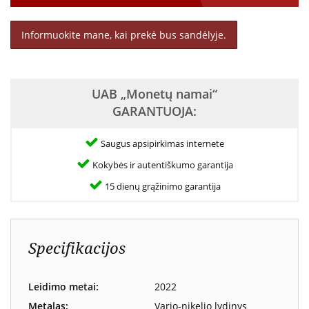
Informuokite mane, kai prekė bus sandėlyje.
UAB „Monetų namai“
GARANTUOJA:
Saugus apsipirkimas internete
Kokybės ir autentiškumo garantija
15 dienų grąžinimo garantija
Specifikacijos
Leidimo metai:
2022
Metalas:
Vario-nikelio lydinys