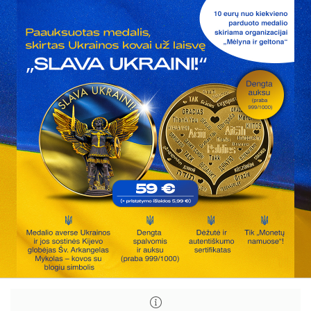
Paauksuotas
Paauksuotas
medalis,
medalis,
skirtas
skirtas
Ukrainos
Ukrainos
kovai
kovai
už
už
laisvę
laisvę
„Slava
„Slava
Ukraini!“
Ukraini!“