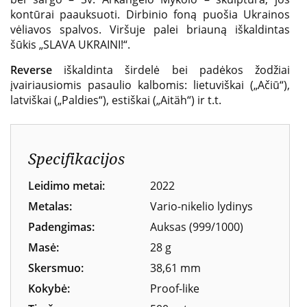
kontūrai paauksuoti. Dirbinio foną puošia Ukrainos
vėliavos spalvos. Viršuje palei briauną iškaldintas
šūkis „SLAVA UKRAINI!“.
Reverse
iškaldinta širdelė bei padėkos žodžiai
įvairiausiomis pasaulio kalbomis: lietuviškai („Ačiū“),
latviškai („Paldies“), estiškai („Aitäh“) ir t.t.
Specifikacijos
Leidimo metai:
2022
Metalas:
Vario-nikelio lydinys
Padengimas:
Auksas (999/1000)
Masė:
28 g
Skersmuo:
38,61 mm
Kokybė:
Proof-like