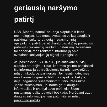
YouTube paskyra
geriausią naršymo
TikTok paskyra
Darbo dienomis nuo 9:00 iki 17:00 val.
patirtį
UAB „Monetų namai“ naudoja slapukus ir kitas
technologijas, kad mūsų svetainės veiktų saugiai ir
patikimai, sukurtų patogią ir suasmenintą
apsipirkimo patirtį bei užtikrintų pagal jūsų pomėgius
UAB „Monetų namai“ - žymiausių pasaulio monetų kalyklų atstovė ir
pritaikytų reklaminių skelbimų pateikimą. Norėdami
tai padaryti, mes renkame informaciją apie
oficiali kolekcinių monetų ir medalių platintoja Lietuvoje. Nuo 2009
svetainės lankytojus, jų elgesį ir įrenginius.
metų veikianti UAB „Monetų namai“ priklauso „Samlerhuset Group“
įmonių grupei.
Jei pasirinksite "SUTINKU", jūs sutinkate su visų
slapukų naudojimu ir tuo, kad mes galime pasidalinti
Viena didžiausių numizmatinių gaminių platintojų grupė Europoje
šia informacija su trečiosiomis šalimis, pavyzdžiui,
,,Samlerhuset Group“ turi padalinius 14-oje Europos šalių, kuriuose
mūsų rinkodaros partneriais. Jei nesutinkate, mes
dirba 400 darbuotojų. Įmonių grupei priklauso buvusi valstybinė
naudosime tik griežtai būtinus slapukus, bet jūs,
deja, negausite suasmeninto turinio. Pasirinkite
seniausia Norvegijos kalykla, veikianti nuo 1686 metų. Norvegijos
„Keisti nustatymus“, jei norite gauti daugiau
kalykla gamina kai kurias oficialias Norvegijos ir kitų šalių monetas,
informacijos ir tvarkyti savo parinktis. Šiuos
be to, kasmet kaldina Nobelio taikos premijos medalį. 2012 m.
nustatymus galite pakeisti bet kada. Norėdami gauti
įmonės apyvarta siekė 400 milijonų eurų.
daugiau informacijos, susipažinkite su mūsų
privatumo politiką
.
UAB „Monetų namai“ specialistai nuolatos tobulina savo žinias -