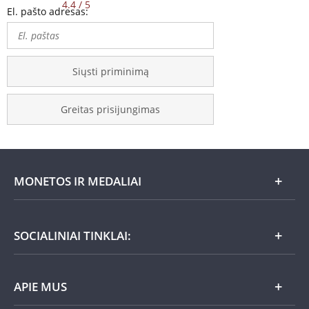
4.4 / 5
El. pašto adresas:
Siųsti priminimą
Greitas prisijungimas
MONETOS IR MEDALIAI
Mėnesio pasiūlymai
SOCIALINIAI TINKLAI:
Dovanų idėjos
APIE MUS
Nauja