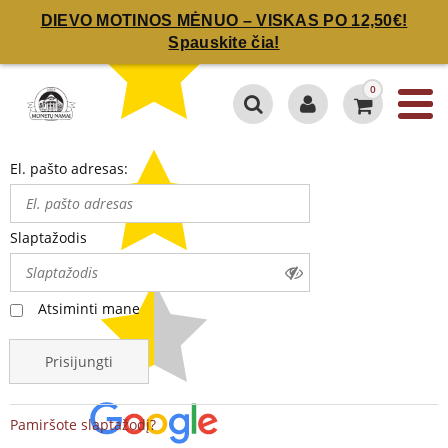
DIEVO MOTINOS MĖNUO – VISKAS PO 12,50€!
Spauskite čia!
0
El. pašto adresas:
Slaptažodis
Atsiminti mane
Prisijungti
Pamiršote slaptažodį?