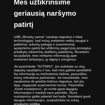
Mes užtikrinsime
geriausią naršymo
patirtį
UAB „Monetų namai“ - žymiausių pasaulio monetų kalyklų atstovė ir
UAB „Monetų namai“ naudoja slapukus ir kitas
oficiali kolekcinių monetų ir medalių platintoja Lietuvoje. Nuo 2009
technologijas, kad mūsų svetainės veiktų saugiai ir
metų veikianti UAB „Monetų namai“ priklauso „Samlerhuset Group“
patikimai, sukurtų patogią ir suasmenintą
įmonių grupei.
apsipirkimo patirtį bei užtikrintų pagal jūsų pomėgius
pritaikytų reklaminių skelbimų pateikimą. Norėdami
Viena didžiausių numizmatinių gaminių platintojų grupė Europoje
tai padaryti, mes renkame informaciją apie
,,Samlerhuset Group“ turi padalinius 14-oje Europos šalių, kuriuose
svetainės lankytojus, jų elgesį ir įrenginius.
dirba 400 darbuotojų. Įmonių grupei priklauso buvusi valstybinė
Jei pasirinksite "SUTINKU", jūs sutinkate su visų
seniausia Norvegijos kalykla, veikianti nuo 1686 metų. Norvegijos
slapukų naudojimu ir tuo, kad mes galime pasidalinti
kalykla gamina kai kurias oficialias Norvegijos ir kitų šalių monetas,
šia informacija su trečiosiomis šalimis, pavyzdžiui,
be to, kasmet kaldina Nobelio taikos premijos medalį. 2012 m.
mūsų rinkodaros partneriais. Jei nesutinkate, mes
įmonės apyvarta siekė 400 milijonų eurų.
naudosime tik griežtai būtinus slapukus, bet jūs,
deja, negausite suasmeninto turinio. Pasirinkite
UAB „Monetų namai“ specialistai nuolatos tobulina savo žinias -
„Keisti nustatymus“, jei norite gauti daugiau
informacijos ir tvarkyti savo parinktis. Šiuos
lanko parodas ir aukcionus visame pasaulyje - todėl įmonė savo
nustatymus galite pakeisti bet kada. Norėdami gauti
klientams siūlo tik aukščiausios kokybės gaminius.
daugiau informacijos, susipažinkite su mūsų
privatumo politiką
.