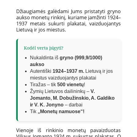
Džiaugiamės galėdami Jums pristatyti gryno
aukso monetų rinkinį, kuriame įamžinti 1924–
1937 metais sukurti plakatai, vaizduojantys
Lietuvą ir jos miestus.
Kodėl verta įsigyti?
Nukaldinta iš
gryno (999,9/1000)
aukso
Autentiški
1924–1937 m.
Lietuvą ir jos
miestus vaizduojantys plakatai
Tiražas – tik
500 vienetų
!
Žymių Lietuvos dailininkų –
V.
Jomanto, M. Dobužinskio, A. Galdiko
ir V. K. Jonyno
– darbai
Tik
„Monetų namuose“!
Vienoje iš rinkinio monetų pavaizduotas
Viliaus Jomanto 1924 m. sukurtas plakatas „O