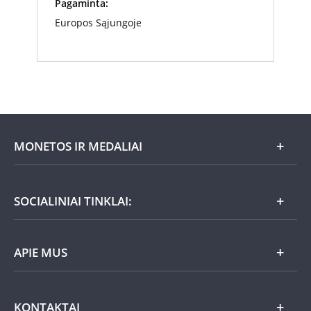
Pagaminta:
Europos Sąjungoje
MONETOS IR MEDALIAI
Mėnesio pasiūlymai
SOCIALINIAI TINKLAI:
Dovanų idėjos
APIE MUS
Nauja
Lietuviška
Atsiliepimai
KONTAKTAI