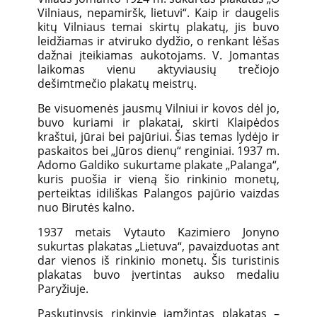
Vilniaus, nepamiršk, lietuvi“. Kaip ir daugelis
kitų Vilniaus temai skirtų plakatų, jis buvo
leidžiamas ir atviruko dydžio, o renkant lėšas
dažnai įteikiamas aukotojams. V. Jomantas
laikomas vienu aktyviausių trečiojo
dešimtmečio plakatų meistrų.
Be visuomenės jausmų Vilniui ir kovos dėl jo,
buvo kuriami ir plakatai, skirti Klaipėdos
kraštui, jūrai bei pajūriui. Šias temas lydėjo ir
paskaitos bei „Jūros dienų“ renginiai. 1937 m.
Adomo Galdiko sukurtame plakate „Palanga“,
kuris puošia ir vieną šio rinkinio monetų,
perteiktas idiliškas Palangos pajūrio vaizdas
nuo Birutės kalno.
1937 metais Vytauto Kazimiero Jonyno
sukurtas plakatas „Lietuva“, pavaizduotas ant
dar vienos iš rinkinio monetų. Šis turistinis
plakatas buvo įvertintas aukso medaliu
Paryžiuje.
Paskutinysis rinkinyje įamžintas plakatas –