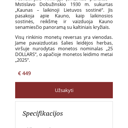
Mstislavo Dobužinskio 1930 m. sukurtas
„Kaunas – laikinoji Lietuvos sostinė“. Jis
pasakoja apie Kauno, kaip laikinosios
sostinės, reikšmę ir vaizduoja Kauno
senamiesčio panoramą su kaltiniais kryžiais.
Visų rinkinio monetų reversas yra vienodas.
Jame pavaizduotas šalies leidėjos herbas,
viršuje nurodytas monetos nominalas „25
DOLLARS“, o apačioje monetos leidimo metai
„2025“.
€ 449
Užsakyti
Specifikacijos