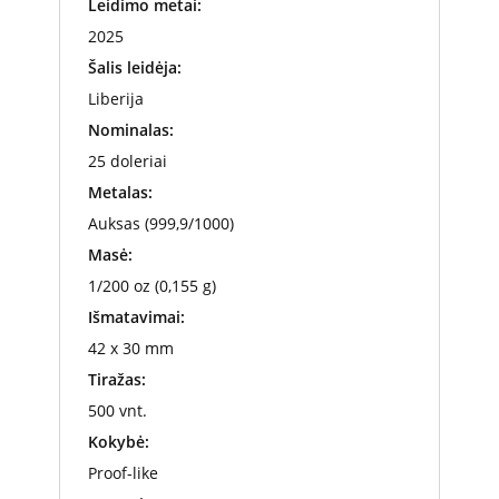
Leidimo metai:
2025
Šalis leidėja:
Liberija
Nominalas:
25 doleriai
Metalas:
Auksas (999,9/1000)
Masė:
1/200 oz (0,155 g)
Išmatavimai:
42 x 30 mm
Tiražas:
500 vnt.
Kokybė:
Proof-like