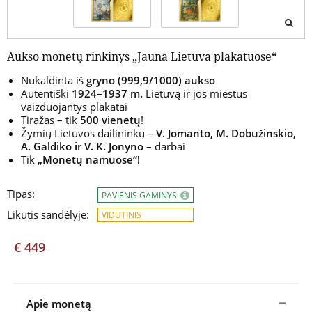
Aukso monetų rinkinys „Jauna Lietuva plakatuose“
Nukaldinta iš
gryno (999,9/1000) aukso
Autentiški
1924–1937 m.
Lietuvą ir jos miestus
vaizduojantys plakatai
Tiražas – tik
500 vienetų
!
Žymių Lietuvos dailininkų –
V. Jomanto, M. Dobužinskio,
A. Galdiko ir V. K. Jonyno
– darbai
Tik
„Monetų namuose“!
Tipas:
PAVIENIS GAMINYS
Likutis sandėlyje:
VIDUTINIS
€ 449
Apie monetą